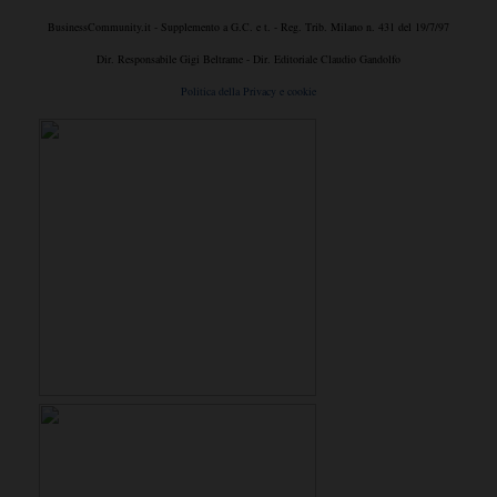
BusinessCommunity.it - Supplemento a G.C. e t. - Reg. Trib. Milano n. 431 del 19/7/97
Dir. Responsabile Gigi Beltrame - Dir. Editoriale Claudio Gandolfo
Politica della Privacy e cookie