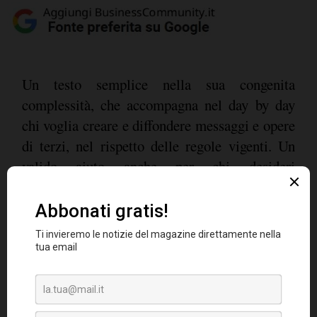
Un testo semplice nella sua congenita
complessità, che accompagna nel day by day
chi voglia creare e diffondere messaggi e opere
di terzi, nel rispetto delle regole vigenti. Un
valido aiuto anche per chi desideri
padroneggiare al meglio terminologia e
linguaggi che, seppure nell'euforia dei
millennials social omniscienti, aiuta a capire
correttamente da che parte gira il mondo del
diritto.
Settimio Paolo Cavalli
, laureato in Tecnica ed
economia aziendale, ha lavorato a lungo in case