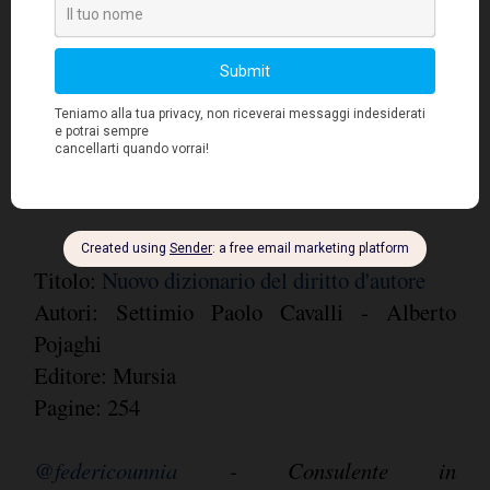
editrici e ha insegnato alla Scuola di Editoria
Piamarta. È autore di testi sul lavoro
Alberto Pojaghi
editoriale.
, avvocato, opera
prevalentemente nell'ambito del diritto
industriale e commerciale.
Titolo:
Nuovo dizionario del diritto d'autore
Autori: Settimio Paolo Cavalli - Alberto
Pojaghi
Editore: Mursia
Pagine: 254
@federicounnia
- Consulente in