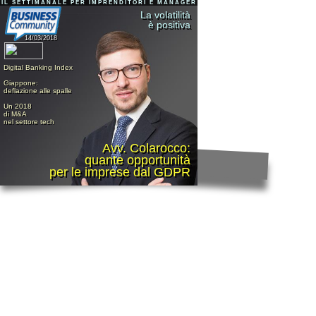
IL SETTIMANALE PER IMPRENDITORI E MANAGER
La volatilità
è positiva
14/03/2018
Digital Banking Index
Giappone:
deflazione alle spalle
Un 2018
di M&A
nel settore tech
Avv. Colarocco:
quante opportunità
per le imprese dal GDPR