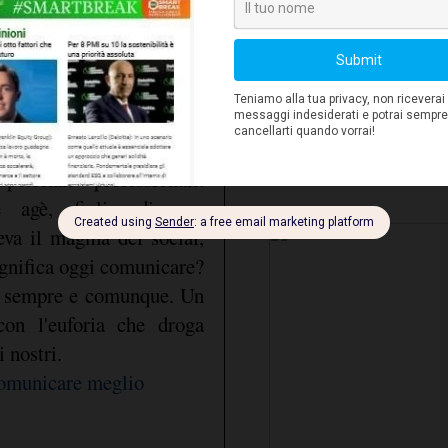
Fe
ola, ovvero la massima
sostanziale", afferma
ro dà voce alle figure che
queste.
o, dove sul quadro che
@federicounnia
- Consul
molto, forse troppo, le
@Aures Strategie e polit
perienze professionali.
e agè, figlio di una
.
eva il magma del social,
ignifica oggi comunicare?
 sempre e comunque. Un
on l'euforia che droga
i nostri.
omunicare meglio