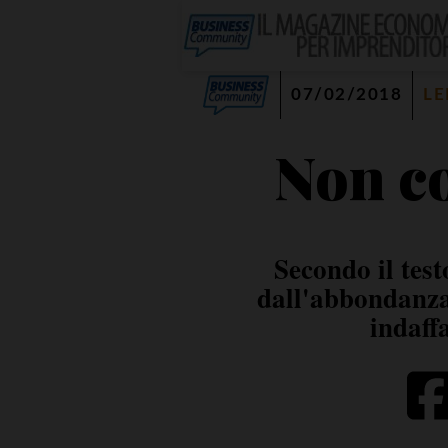
07/02/2018
LE
Non co
Secondo il tes
dall'abbondanza 
indaff