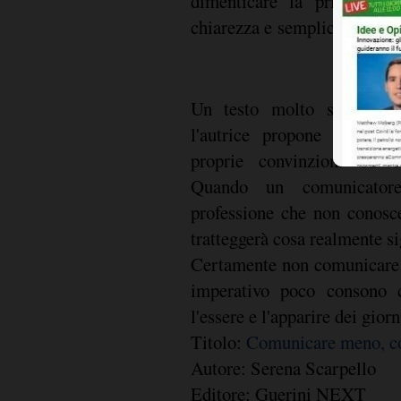
dimenticare la prima reg
chiarezza e semplicità. Il lib
Un testo molto soggettiv
l'autrice propone pesano 
proprie convinzioni ed es
Quando un comunicator
professione che non conosc
tratteggerà cosa realmente s
Certamente non comunicare
imperativo poco consono c
l'essere e l'apparire dei giorn
Titolo:
Comunicare meno, c
Autore: Serena Scarpello
Editore: Guerini NEXT