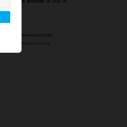
rruccio De Bortoli
in una di
ente in comunicazione
iche di comunicazion
e