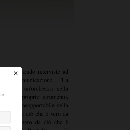
o, proponendo interviste ad
 della comunicazione. "La
 essere un'orchestra nella
sori del proprio strumento,
acofonia insopportabile nella