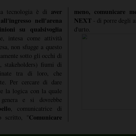
aver
meno, comunicare me
lla tecnologia è di
ll'ingresso nell'arena
NEXT
- di porre degli a
nioni su qualsivoglia
d'urto.
, intesa come attività
resa, non sfugge a questo
amente sotto gli occhi di
, stakeholders) fiumi di
inate tra di loro, che
te. Per cercare di dare
re la logica con la quale
 genera e si dovrebbe
ello
, comunicatrice di
Comunicare
 scritto, "