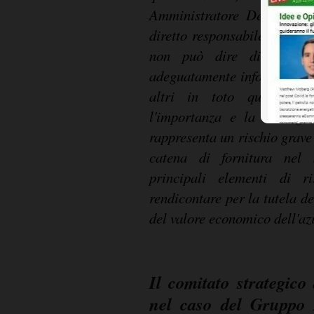
Amministratore Delegato 
diretto responsabile con gl
non può dire di non s
adeguatamente informato o 
altri in toto questo asp
l'importanza e la strategi
rappresenta un rischio grave
catena di fornitura nel
principali elementi di r
rendicontare per la tutela d
del valore economico dell'az
Il comitato strategico 
nel caso del Gruppo