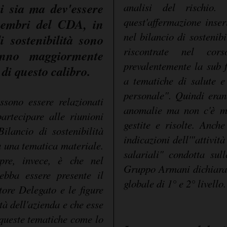
i sia ma dev'essere
analisi del rischio.
quest'affermazione inser
embri del CDA, in
nel bilancio di sostenib
i sostenibilità sono
riscontrate nel cor
anno maggiormente
prevalentemente la sub f
 di questo calibro.
a tematiche di salute e
personale". Quindi erano
ono essere relazionati
anomalie ma non c'è m
artecipare alle riunioni
gestite e risolte. Anch
ilancio di sostenibilità
indicazioni dell'"attività
 una tematica materiale.
salariali" condotta sull
pre, invece, è che nel
Gruppo Armani dichiara di
debba essere presente il
globale di 1° e 2° livello
tore Delegato e le figure
tà dell'azienda e che esse
queste tematiche come lo