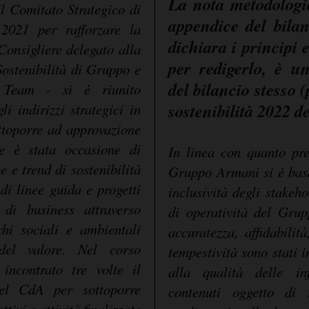
La nota metodologi
Il Comitato Strategico di
appendice del bilan
 2021 per rafforzare la
dichiara i principi 
Consigliere delegato alla
per redigerlo, è u
 Sostenibilità di Gruppo e
del bilancio stesso 
p Team - si è riunito
sostenibilità 2022 
i indirizzi strategici in
ottoporre ad approvazione
e è stata occasione di
In linea con quanto pre
 e trend di sostenibilità
Gruppo Armani si è basat
i linee guida e progetti
inclusività degli stakeh
 di business attraverso
di operatività del Grupp
chi sociali e ambientali
accuratezza, affidabilit
 del valore. Nel corso
tempestività sono stati i
incontrato tre volte il
alla qualità delle in
el CdA per sottoporre
contenuti oggetto di 