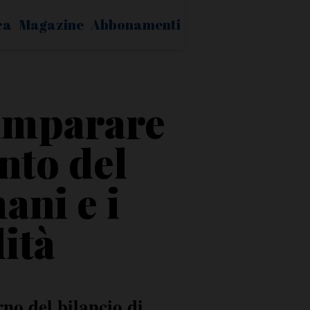
ca
Magazine
Abbonamenti
 imparare
nto del
ani e i
lità
no del bilancio di