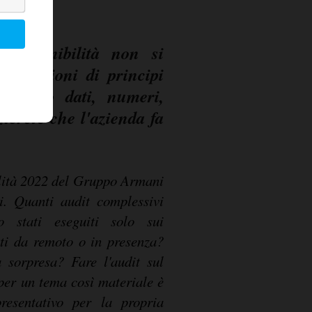
 sostenibilità non si
fermazioni di principi
servono dati, numeri,
oncrete che l'azienda fa
ilità 2022 del Gruppo Armani
i. Quanti audit complessivi
o stati eseguiti solo sui
ti da remoto o in presenza?
sorpresa? Fare l'audit sul
per un tema così materiale è
esentativo per la propria