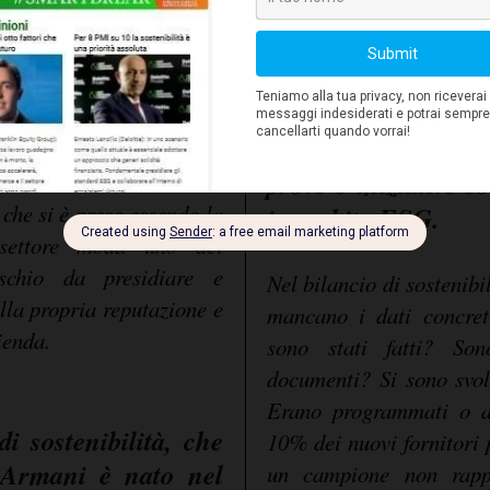
del Gruppo Armani ne è
i altri membri del CDA e
In un bilancio di
apere. Se non si era
possono inserire af
viceversa ha delegato ad
vaghi e generici, 
etto, ha sottovalutato
prove e iniziative c
cità della tematica. Ciò
 che si è preso essendo la
in ambito ESG.
 settore moda uno dei
ischio da presidiare e
Nel bilancio di sostenib
ella propria reputazione e
mancano i dati concret
ienda.
sono stati fatti? Son
documenti? Si sono svol
Erano programmati o a 
di sostenibilità, che
10% dei nuovi fornitori 
 Armani è nato nel
un campione non rappr