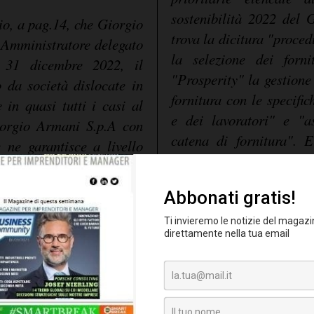
sostenibilità 2022 del
cio, a pag.14, che Giorgio
trova la dicitura "proced
 Amministratore delegato
la selezione dei forn
31 dicembre 2022, il
"Prosperity" la gestione
da società dislocate in
fornitura con le specific
 in quasi tutti i casi al
e dei lavoratori" e "as
orgio Armani S.p.A con
catena di fornitura". E
 ne garantisce a livello
fattori esterni di rischio
ive e di staff. Giorgio
dei diritti umani lun
dere il Consiglio di
inadempienze, non conf
ricopre la carica di
terze parti. Mentre a pa
che vuole coinvolgere l'i
catena di fornitura. Non 
piace che una persona a
di azioni messe in ca
a carriera e immagine in
tematiche.
ità di Presidente e