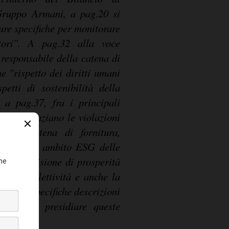
 Gruppo Armani, a pag.20 si
ure specifiche per monitorare
itori". A pag.32 alla voce
 responsabile della catena di
he "rispetto dei diritti umani
petti di sostenibilità della
 a pag.37, fra i principali
, si evidenziano le violazioni
go la catena di fornitura,
ormità in ambito ESG delle
g.87 la visione di prosperità
ntera collettività e anche la
ci sono specifiche descrizioni
mpo per presidiare queste