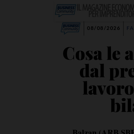
08/08/2026
FA
Cosa le 
dal pr
lavoro
bil
Balzan (ARB SBPA)