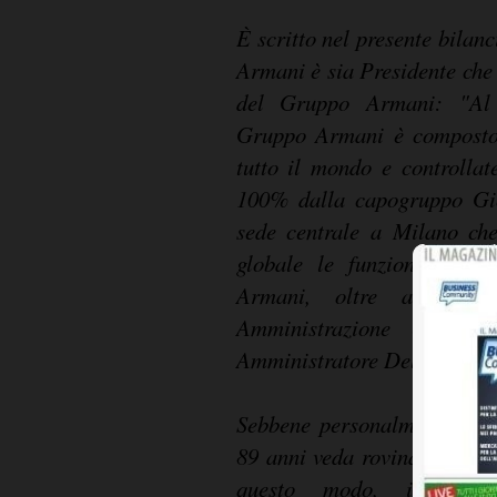
È scritto nel presente bilan
Armani è sia Presidente che
del Gruppo Armani: "Al 
Gruppo Armani è composto 
tutto il mondo e controllate
100% dalla capogruppo Gi
sede centrale a Milano che
globale le funzioni operat
Armani, oltre a presie
Amministrazione (CDA), 
Amministratore Delegato.
Sebbene personalmente dis
89 anni veda rovinata la su
questo modo, in qual