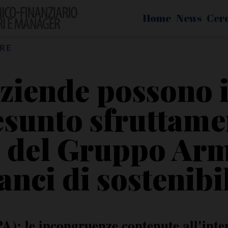
Home
News
Cer
RE
aziende possono
esunto sfruttame
 del Gruppo Arm
anci di sostenibi
: le incongruenze contenute all'inter