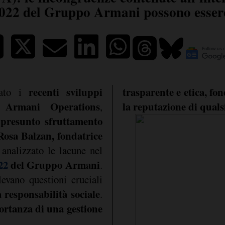
 2022 del Gruppo Armani possono esse
recenti sviluppi
trasparente e etica, fo
nato i
o Armani Operations
la reputazione di quals
,
presunto sfruttamento
r
osa Balzan, fondatrice
 analizzato le lacune nel
22
del Gruppo Armani
.
levano questioni cruciali
a responsabilità sociale
.
ortanza di una gestione