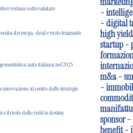
marketin
ifere restano sottovalutate
-
intellige
-
digital 
high yield
crescita dei mega-deal e ruolo trainante
startup
-
formazio
internazi
mponentistica auto italiana nel 2025
m&a
-
sm
-
immobil
I e innovazione al centro delle strategie
commodit
manifattu
 e il ruolo dello yield is destiny
sponsor
-
benefit
-