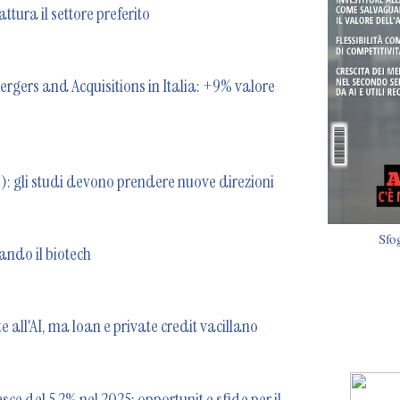
ttura il settore preferito
ergers and Acquisitions in Italia: +9% valore
: gli studi devono prendere nuove direzioni
Sfo
ando il biotech
e all'AI, ma loan e private credit vacillano
ce del 5,2% nel 2025: opportunit e sfide per il