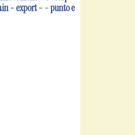
ain
-
export
-
- punto e