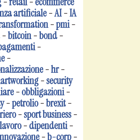
g
-
retail
-
ecommerce
nza artificiale
-
AI
-
IA
transformation
-
pmi
-
-
bitcoin
-
bond
-
pagamenti
-
ne
-
onalizzazione
-
hr
-
artworking
-
security
iare
-
obbligazioni
-
y
-
petrolio
-
brexit
-
riero
-
sport business
-
lavoro
-
dipendenti
-
innovazione
-
b-corp
-