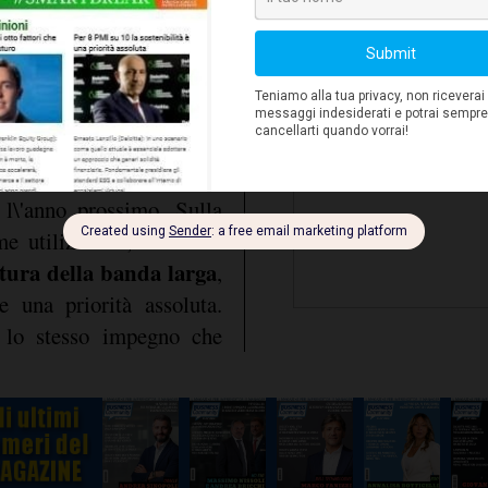
a al web, è stata molta
seria.
mercato telefonico
2 del
,
artphone
, e del fatto
connessione
sta della
e
niente da invidiare a
mo
tra cosa – da sviluppare -
 l\'anno prossimo. Sulla
deve
me utilizzatori, ma
ttura della banda larga
,
 una priorità assoluta.
i lo stesso impegno che