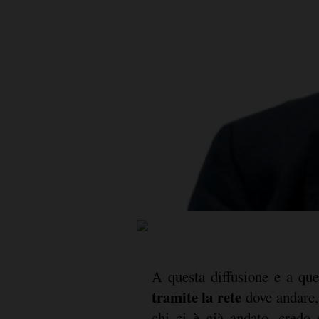
A questa diffusione e a qu
tramite la rete
dove andare,
chi ci è già andato, credo s