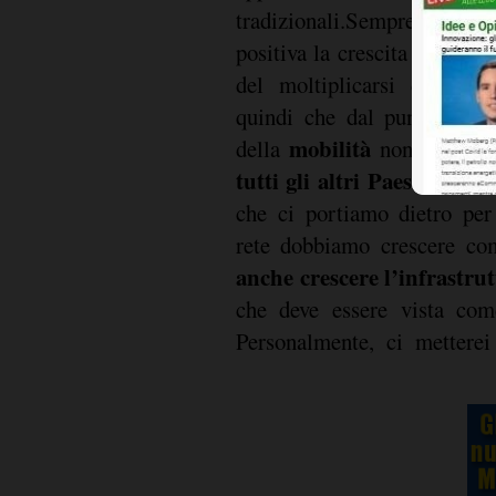
tradizionali.Sempre legat
positiva la crescita nel 201
sm
del moltiplicarsi degli
quindi che dal punto di vi
mobilità
della
non abbia
tutti gli altri Paesi
. Un\'al
che ci portiamo dietro per
rete dobbiamo crescere co
anche crescere l’infrastru
che deve essere vista come
Personalmente, ci mettere