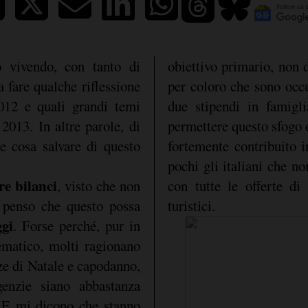
 vivendo, con tanto di
obiettivo primario, non 
a fare qualche riflessione
per coloro che sono occu
012 e quali grandi temi
due stipendi in famigli
 2013. In altre parole, di
permettere questo sfogo o
e cosa salvare di questo
fortemente contribuito i
pochi gli italiani che non
re bilanci
, visto che non
con tutte le offerte di 
 penso che questo possa
turistici.
ggi
. Forse perché, pur in
ematico, molti ragionano
ze di Natale e capodanno,
enzie siano abbastanza
i. E mi dicono che stanno