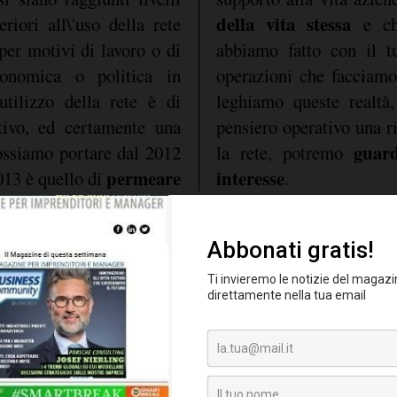
della vita stessa
riori all\'uso della rete
e ch
per motivi di lavoro o di
abbiamo fatto con il tu
conomica o politica in
operazioni che facciamo
tilizzo della rete è di
leghiamo queste realtà
tivo, ed certamente una
pensiero operativo una r
guar
possiamo portare dal 2012
la rete, potremo
permeare
interesse
013 è quello di
.
er gli over 70 e per tutti
negli anni ‘60 e ‘70 ci 
obismo o preoccupazione
rete autostradale. Quind
biamo pensare a come farli
un anno positivo per una
rete, banda larg
e l\'altro grave problema:
paese:
le nostre parole d\'o
stemi di gestione delle
moderno
edure sia digitali, sia
, e mettere le 