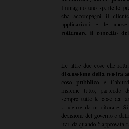
Immagino uno sportello pre
che accompagni il cliente
applicazioni e le nuove
rottamare il concetto del
Le altre due cose che rott
discussione della nostra at
cosa pubblica
e l’abitud
difficile da camb
insieme tutto, partendo 
allontana e ritarda quello d
sempre tutte le cose da fa
scadenze da monitorare. Si
decisione del governo o delle 
iter, da quando è approvata d