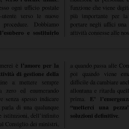
sso ogni ufficio postale
funzione che viene digit
-utente verso le nuove
più importante per la
 procedure. Dobbiamo
portare negli uffici una
l’esubero e sostituirlo
attività connesse alle nos
l’amore per la
amerei è
a quando passa alle Com
tività di gestione della
poi quando viene ema
ine a mettere sempre
iare anche perché un nuovo problema
da zero ed enumerando
i cui si stava discutendo
E’ l’emergen
re senza spesso indicare
prima.
“metterci una pezza
 parla di una qualunque
soluzioni definitive
istituzioni, dell’infinito
.
al Consiglio dei ministri,