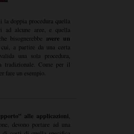
i la doppia procedura quella
ri ad alcune aree, e quella
avere un
 che bisognerebbe
cui, a partire da una certa
valida una sola procedura,
a tradizionale. Come per il
per fare un esempio.
pporto” alle applicazioni
,
one, devono portare ad una
 di costi di quella specifica