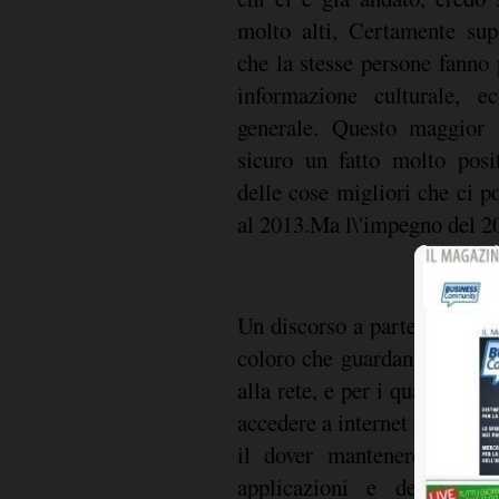
molto alti, Certamente supe
che la stesse persone fanno 
informazione culturale, e
generale. Questo maggior u
sicuro un fatto molto posi
delle cose migliori che ci 
al 2013.Ma l\'impegno del 2
Un discorso a parte lo farei p
coloro che guardano con sn
alla rete, e per i quali dob
accedere a internet per evitar
il dover mantenere due si
applicazioni e delle proc