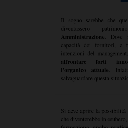
Il sogno sarebbe che ques
diventassero patri
Amministrazione
. Dove 
capacità dei fornitori, e
intenzioni del managemen
affrontare forti inn
l’organico attuale
. Infat
salvaguardare questa situazi
Si deve aprire la possibilità 
che diventerebbe in esubero,
formazione, anche pratica,