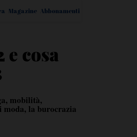
ca
Magazine
Abbonamenti
 e cosa
3
a, mobilità,
di moda, la burocrazia