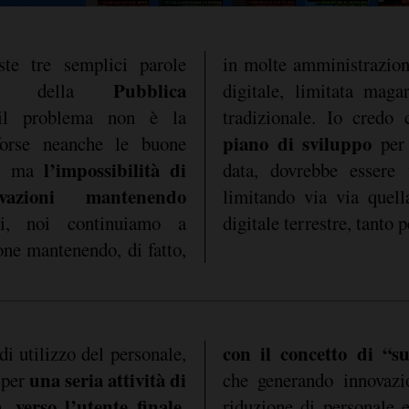
te tre semplici parole
in molte amministrazion
Pubblica
monio della
digitale, limitata maga
il problema non è la
tradizionale. Io credo
piano di sviluppo
 forse neanche le buone
per 
l’impossibilità di
t, ma
data, dovrebbe essere 
ovazioni mantenendo
limitando via via quell
ti, noi continuiamo a
digitale terrestre, tanto 
one mantenendo, di fatto,
con il concetto di “su
di utilizzo del personale,
una seria attività di
 per
che generando innovazi
 verso l’utente finale
.
riduzione di personale e