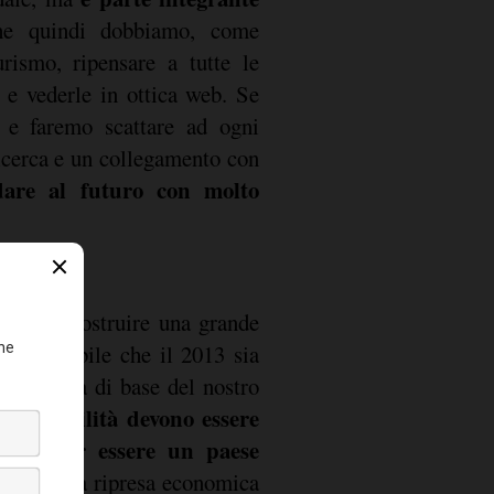
e quindi dobbiamo, come
rismo, ripensare a tutte le
 e vederle in ottica web. Se
, e faremo scattare ad ogni
icerca e un collegamento con
dare al futuro con molto
ha fatto costruire una grande
i è possibile che il 2013 sia
 struttura di base del nostro
a e mobilità devono essere
rdine per essere un paese
basi di una ripresa economica