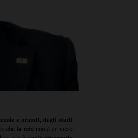
iccole e grandi, degli studi
la rete
to che
non è un mero
è parte integrante
ndale, ma