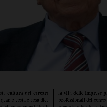
cultura del cercare
la vita delle imprese p
esta
professionali
 quanto costa e cosa dice
del concet
i siano raggiunti livelli
supporto alla vita azie