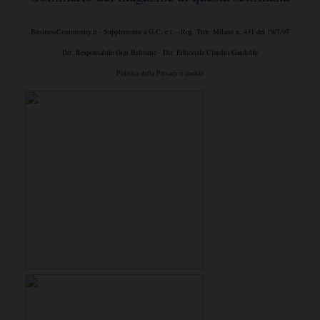
BusinessCommunity.it - Supplemento a G.C. e t. - Reg. Trib. Milano n. 431 del 19/7/97
Dir. Responsabile Gigi Beltrame - Dir. Editoriale Claudio Gandolfo
Politica della Privacy e cookie