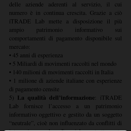
delle aziende aderenti al servizio, il cui
numero è in continua crescita. Grazie a ciò
iTRADE Lab mette a disposizione il più
ampio patrimonio informativo sui
comportamenti di pagamento disponibile sul
mercato:
• 45 anni di esperienza
• 5 Miliardi di movimenti raccolti nel mondo
• 140 milioni di movimenti raccolti in Italia
• 1 milione di aziende italiane con esperienze
di pagamento censite
La qualità dell’informazione
5)
: iTRADE
Lab fornisce l’accesso a un patrimonio
informativo oggettivo e gestito da un soggetto
“neutrale”, cioè non influenzato da conflitti di