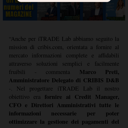
“Anche per iTRADE Lab abbiamo seguito la
mission di cribis.com, orientata a fornire al
mercato informazioni complete e affidabili
attraverso soluzioni semplici e facilmente
Marco Preti,
fruibili - commenta
Amministratore Delegato di CRIBIS D&B
-. Nel progettare iTRADE Lab il nostro
fornire ai Credit Manager,
obiettivo era
CFO e Direttori Amministrativi tutte le
informazioni necessarie per poter
ottimizzare la gestione dei pagamenti del