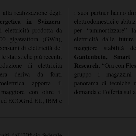
e alla realizzazione degli
i suoi partner hanno dimo
nergetica in Svizzera
:
elettrodomestici e abitazioni possono essere utilizzati
 elettricità prodotta da
oduzione irregolare di
400 gigawattora (GWh),
nti rinnovabili, per una
consumi di elettricità del
maggiore stabilità d
Gantenbein, Smart 
e statistiche più recenti,
Research
duzione di elettricità
. “Ora con Fle
zera deriva da fonti
gruppo i magazzini f
roelettrica apporta il
panorama di tecniche ut
 maggiore con oltre il
domanda e l’offerta sulla
 ed ECOGrid EU, IBM e
niti dall’Ufficio federale