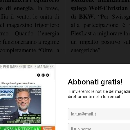
o di energia
spiega Wolf-Christia
. In breve,
di BKW
fia il vento, le unità di
. “Per Swissg
el magazzino frigorifero
alla partecipazione è 
tmo. Quando l’energia
FlexLast a migliorare la
le funzioneranno a regime
un impatto positivo sul
completamente.“Oltre a
energetiche”.
 200.000 metri quadrati,
conosciamo il program
 30 campi da calcio, i tre
quindi se riusciamo a i
utilizzati da Migros
nostre esigenze ener
bili a -28 gradi Celsius
disponibilità di elettr
mantenere la tempe
re su 24, 7 giorni su 7.
contribuire allo stesso
ura per verdura, carne,
della rete
a forno richiede 500.000
".