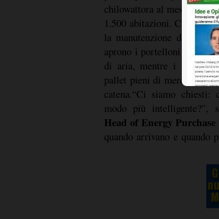
chilowattora al mese, equiva
1.500 abitazioni. Ciò diven
la manutenzione delle appa
aprono i portelloni di caric
di aria, mentre i camion t
pallet pieni di merci ogni g
catena.“Ci siamo chiesti:
modo più intelligente?”,
Head of Energy Purchase 
quando arrivano e quando p