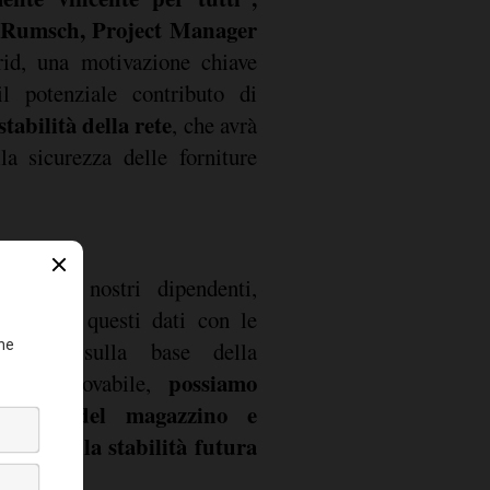
n Rumsch, Project Manager
rid, una motivazione chiave
il potenziale contributo di
stabilità della rete
, che avrà
la sicurezza delle forniture
ma dei nostri dipendenti,
ntegrare questi dati con le
getiche, sulla base della
possiamo
icità rinnovabile,
ratura del magazzino e
 tempo alla stabilità futura