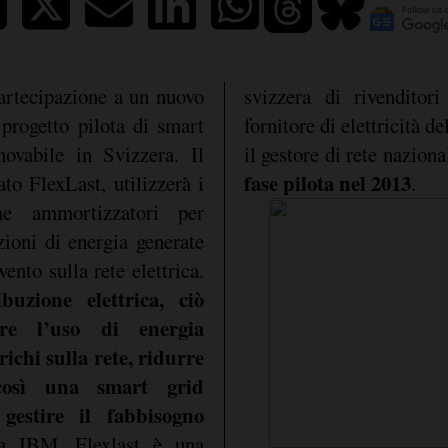
artecipazione a un nuovo
svizzera di rivenditor
progetto pilota di smart
fornitore di elettricità 
novabile in Svizzera. Il
il gestore di rete naziona
fase pilota nel 2013
to FlexLast, utilizzerà i
.
me ammortizzatori per
azioni di energia generate
vento sulla rete elettrica.
buzione elettrica, ciò
are l’uso di energia
richi sulla rete, ridurre
 così una smart grid
 gestire il fabbisogno
 a IBM, Flexlast è una