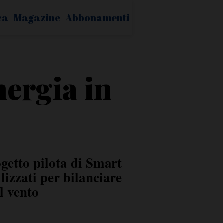
ca
Magazine
Abbonamenti
nergia in
etto pilota di Smart
lizzati per bilanciare
l vento