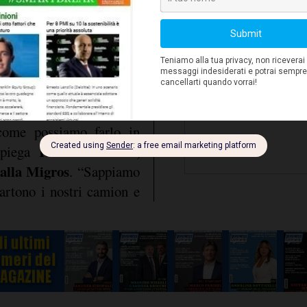
lenti al consumo di circa
ta più complicato durante
recchiature o quando si
o, causando la fuoriuscita
rasferiscono migliaia di
iorno ai 990 negozi della
 come possiamo farlo in
Roland Stadler,
 spiega
alla Migros
. “Sappiamo
artono i nostri camion e