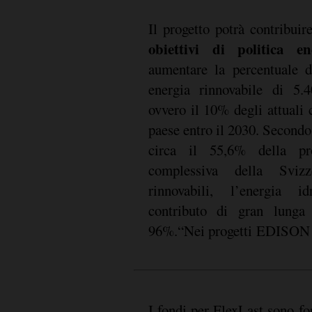
Il progetto potrà contribuir
obiettivi di politica e
aumentare la percentuale di
per “ammortizzare” la pr
energia rinnovabile di 5.
elettricità dalle future fo
ovvero il 10% degli attuali 
paese entro il 2030. Secondo l
circa il 55,6% della pro
complessiva della Sviz
rinnovabili, l’energia id
contributo di gran lunga
96%.“Nei progetti EDISON
I fondi per FlexLast sono for