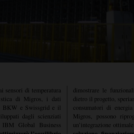
dai sensori di temperatura
dimostrare le funzional
stica di Migros, i dati
dietro il progetto, speri
di BKW e Swissgrid e il
consumatori di energia 
iluppati dagli scienziati
Migros, possono riprog
 IBM Global Business
un’integrazione ottimale
 ottimizzerà l’equilibrio
soluzione finanziaria