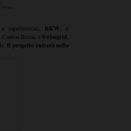
BKW
i e supermercati,
, il
Swissgrid
del Canton Berna, e
,
Il progetto entrerà nella
le.