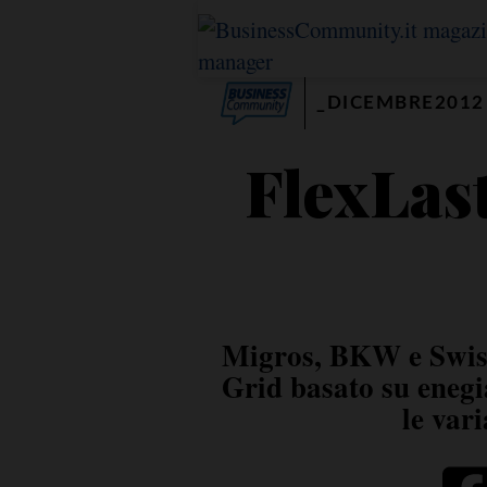
_DICEMBRE2012
FlexLast
Migros, BKW e Swiss
Grid basato su enegia
le var