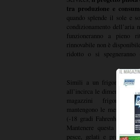
tra produzione e consum
quando splende il sole e sof
condizionamento dell’aria n
funzioneranno a pieno ri
rinnovabile non è disponibi
ridotto o si spegneranno 
Simili a un frigorifero di
all’incirca le dimensioni di
magazzini frigoriferi 
mantengono le merci deperi
(-18 gradi Fahrenheit) 24 o
Mantenere questa temperat
pesce, gelati e prodotti d