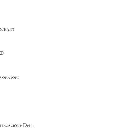
erchant
LED
avoratori
lizzazione Dell