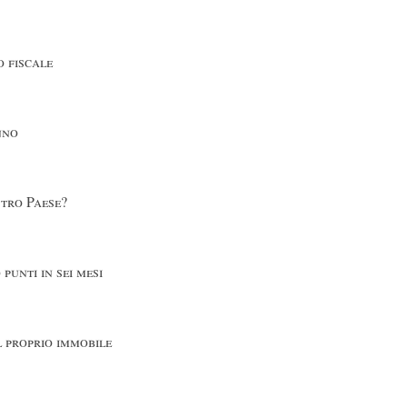
o fiscale
nno
stro Paese?
punti in sei mesi
l proprio immobile