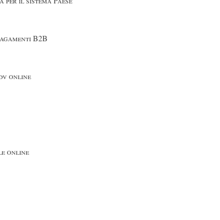
a per il sistema Paese
 pagamenti B2B
dv online
le online