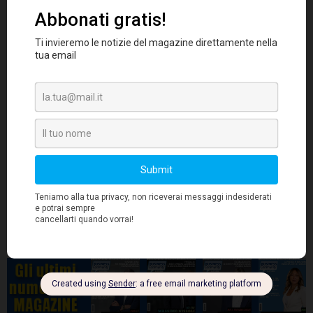
GEM sono ormai sovrappeso titoli azionari del
Paese, 12 punti in più rispetto al mese scorso.