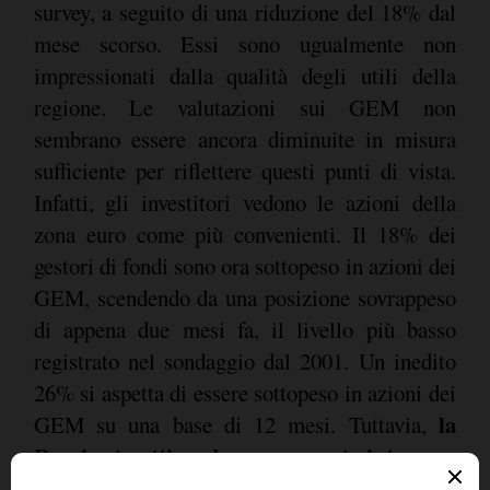
survey, a seguito di una riduzione del 18% dal
mese scorso. Essi sono ugualmente non
impressionati dalla qualità degli utili della
regione. Le valutazioni sui GEM non
sembrano essere ancora diminuite in misura
sufficiente per riflettere questi punti di vista.
Infatti, gli investitori vedono le azioni della
zona euro come più convenienti. Il 18% dei
gestori di fondi sono ora sottopeso in azioni dei
GEM, scendendo da una posizione sovrappeso
di appena due mesi fa, il livello più basso
registrato nel sondaggio dal 2001. Un inedito
26% si aspetta di essere sottopeso in azioni dei
la
GEM su una base di 12 mesi. Tuttavia,
Russia sta attirando un crescente interesse
.
Il 50% dei gestori di fondi specializzati in