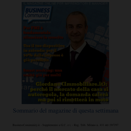
Sommario del magazine di questa settimana
BusinessCommunity.it - Supplemento a G.C. e t. - Reg. Trib. Milano n. 431 del 19/7/97