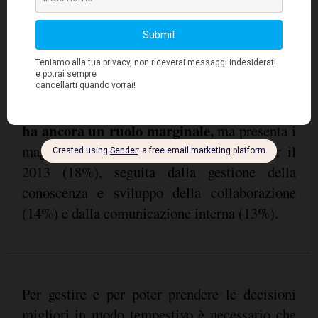
valutazione delle performance su cui si sono
concentrati la maggior parte degli investimenti
negli ultimi 3 anni e che risultano ad oggi le
attività maggiormente supportate dalle
a Business Intelligence
tecnologie digitali. L
a supporto dell\'analisi delle metriche HR
ha ancora un ruolo marginale,
ma presenta i
maggiori trend di introduzione previsti per il
2013 (18%), seguita dalla gestione della
conoscenza e sviluppo della collaborazione
(14%) e dalla comunicazione interna (13%).
Per gestire e per poter prendere le decisioni
migliori in modo tempestivo è necessario che