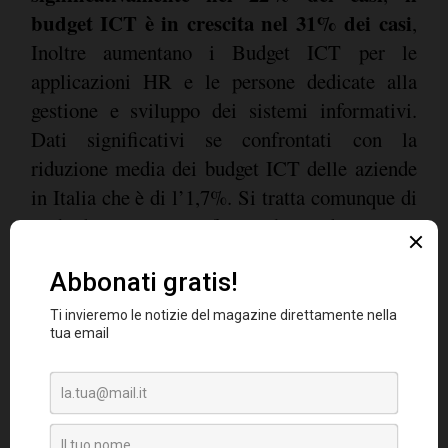
budget ICT è in crescita nel 31% dei casi
,
Inoltre aumentano i Budget ICT per le
applicazioni HR e le persone dedicate alla
gestione e sviluppo dei sistemi informativi.
Dati significativi se confrontati con la
riduzione media dei budget ICT delle aziende
in Italia che è di l’1,7%. Si tratta comunque di
un budget ancora confinato che mediamente è
pari ad un quarto degli altri costi dei processi
HR (costi del personale diretto e indiretto,
costi di outsourcing). Non sorprende quindi
che l\'impatto dell\'ICT negli ultimi tre anni
dichiarato dai Direttori HR sia ancora
prevalentemente confinato
all\'amministrazione e in parte anche alla