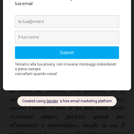
il tasso di resi in base alle caratteristiche del
prodotto e dei canali e nazioni di vendita. "
Un
approccio innovativo anche nel mondo della
ricerca, dove i progetti per analizzare e ridurre
i resi si sono concentrati finora sul
comportamento dell'utente al check-out. Con il
nostro approccio, invece, analizziamo il
comportamento di prodotti con le loro diverse
caratteristiche su canali e Paesi,
indipendentemente dallo specifico utente che li
ha messi nel carrello. Una modalità che si
sposa con tutti i casi in cui non si conosce
ancora l'utente o non si ha una base utenti
ricorrente ampia, perfetta quindi per
eCommerce e marketplace, luoghi in cui il
venditore non ha accesso alle informazioni sui