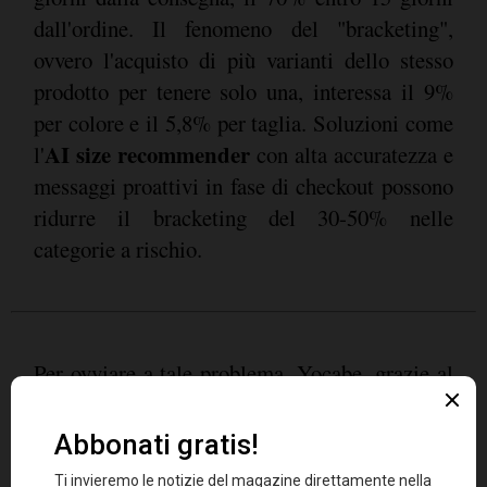
dall'ordine. Il fenomeno del "bracketing",
ovvero l'acquisto di più varianti dello stesso
prodotto per tenere solo una, interessa il 9%
per colore e il 5,8% per taglia. Soluzioni come
AI size recommender
l'
con alta accuratezza e
messaggi proattivi in fase di checkout possono
ridurre il bracketing del 30-50% nelle
categorie a rischio.
Per ovviare a tale problema, Yocabe, grazie al
progetto di ricerca "Returns@Yocabe", in
collaborazione con l'Università degli Studi di
Roma UnitelmaSapienza, ha voluto prevedere