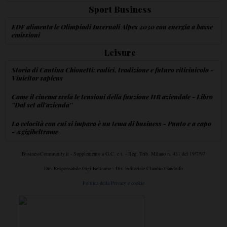
Sport Business
EDF alimenta le Olimpiadi Invernali Alpes 2030 con energia a basse
emissioni
Leisure
Storia di Cantina Chionetti: radici, tradizione e futuro vitivinicolo -
Vinicitor sapiens
Come il cinema svela le tensioni della funzione HR aziendale - Libro
''Dal set all'azienda''
La velocità con cui si impara è un tema di business - Punto e a capo
- @gigibeltrame
BusinessCommunity.it - Supplemento a G.C. e t. - Reg. Trib. Milano n. 431 del 19/7/97
Dir. Responsabile Gigi Beltrame - Dir. Editoriale Claudio Gandolfo
Politica della Privacy e cookie