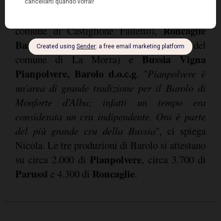
mineralità al vino. A queste si aggiungono
Parussi Barolo d.o.c.g
. (Parussi è un cru del
Roncaglie
comune di Castiglione Falletto),
Barolo d.o.c.g
. (Roncaglie è un cru del
Bussia Vigna
comune di La Morra) e
Pianpolvere, Barolo d.o.c.g
. "
Pianpolvere è
un'area di grande tradizione per il Barolo di
Monforte d'Alba; infatti un tempo era
considerata un cru indipendente. Ora è parte
del più grande cru della Bussia
", ci spiega
Nicola. Le tre produzioni di Barolo si attestano
Pianpolvere
su circa 2.000 di
, circa 3.700 di
Parussi
Roncaglie
e 4.300 di
.