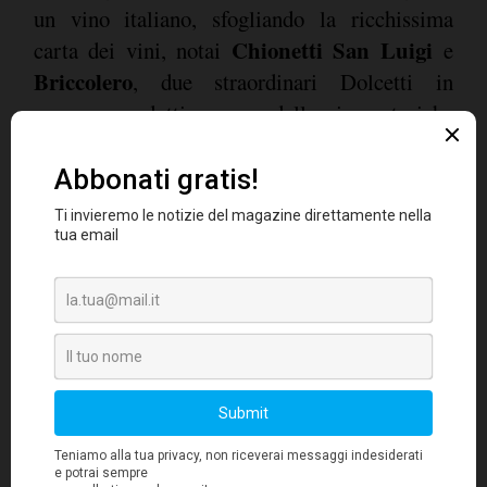
un vino italiano, sfogliando la ricchissima
Chionetti San Luigi
carta dei vini, notai
e
Briccolero
, due straordinari Dolcetti in
purezza, prodotti con uve delle vigne storiche
La Costa
San Luigi
di famiglia,
e
. Briccolero
è una variante del San Luigi. Per inciso, la
cena e la scenta furono un successo personale.
Successo che continua per Chionetti, dal
momento che altre etichette molto importanti
La Chiusa
sono
, Nebbiolo in purezza e
Riesling
(unico vino bianco) prodotto con uve
in borgata Martina a circa 600 m sul versante
meridionale di una collina caratterizzata da
terreni poveri, poco profondi, a rischio di
siccità estiva, ma utili a conferire personalità e