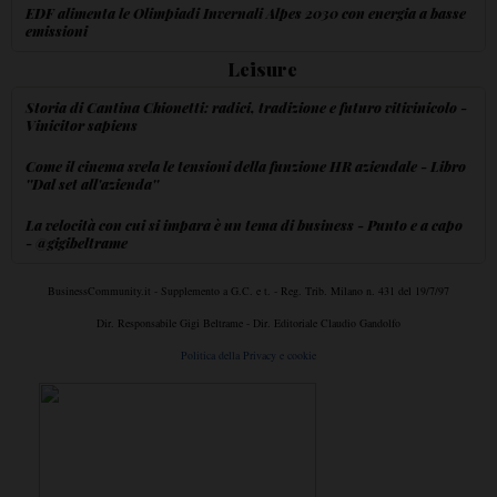
EDF alimenta le Olimpiadi Invernali Alpes 2030 con energia a basse
emissioni
Leisure
Storia di Cantina Chionetti: radici, tradizione e futuro vitivinicolo -
Vinicitor sapiens
Come il cinema svela le tensioni della funzione HR aziendale - Libro
''Dal set all'azienda''
La velocità con cui si impara è un tema di business - Punto e a capo
- @gigibeltrame
BusinessCommunity.it - Supplemento a G.C. e t. - Reg. Trib. Milano n. 431 del 19/7/97
Dir. Responsabile Gigi Beltrame - Dir. Editoriale Claudio Gandolfo
Politica della Privacy e cookie