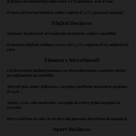
Il futuro del marketing data stack è l'AI agentica, non il tool
Il tasso di reso nel fashion online supera il 25% e pesa sui margini
Digital Business
Siemens: la physical AI trasforma industria, edifici e mobilità
Il mercato digitale italiano cresce del 3,4% e supera gli 84 miliardi di
euro
Finanza e investimenti
Gli investitori italiani puntano su diversificazione e gestione attiva
per affrontare la volatilità
Mercati più calmi: inflazione, energia e politiche monetarie guidano
il 2026
Mutui 2026: calo moderato, surroghe in crisi e primi acquisti in
crescita
Prezzi dell'oro in calo: le tre leve che possono invertirne la tendenza
Sport Business