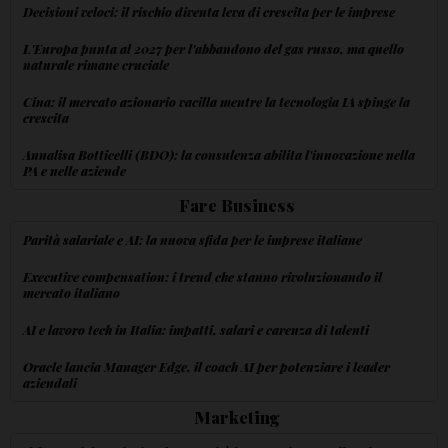
Decisioni veloci: il rischio diventa leva di crescita per le imprese
L'Europa punta al 2027 per l'abbandono del gas russo, ma quello
naturale rimane cruciale
Cina: il mercato azionario vacilla mentre la tecnologia IA spinge la
crescita
Annalisa Botticelli (BDO): la consulenza abilita l'innovazione nella
PA e nelle aziende
Fare Business
Parità salariale e AI: la nuova sfida per le imprese italiane
Executive compensation: i trend che stanno rivoluzionando il
mercato italiano
AI e lavoro tech in Italia: impatti, salari e carenza di talenti
Oracle lancia Manager Edge, il coach AI per potenziare i leader
aziendali
Marketing