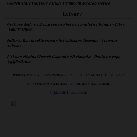
Golden State Warriors e IREN siglano un accordo storico
Leisure
Gestione della ricchezza con competenze multidisciplinari - Libro
''Family Office''
Fattoria Baccheretto rivisita la tradizione Toscana - Vinicitor
Sapiens
L'AI non elimina i lavori: li smonta e li rimonta - Punto e a capo -
@gigibeltrame
BusinessCommunity.it - Supplemento a G.C. e t. - Reg. Trib. Milano n. 431 del 19/7/97
Dir. Responsabile Gigi Beltrame - Dir. Editoriale Claudio Gandolfo
Politica della Privacy e cookie