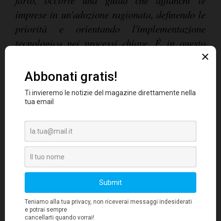
farlo, occorre una guida che affianchi le
imprese in un'adozione ragionata, definendo le
priorità e orientando l'implementazione
tecnologica nei processi chiave. È in questo
percorso, e solo partendo da un'analisi calata
sulle esigenze reali delle imprese, che la
formazione specialistica può accelerare
innovazione e competitività
» conclude
Forghieri
.
Le cinque aree di formazione più
richieste
Intelligenza artificiale
-
.