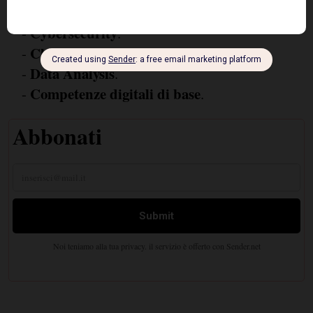
Cybersecurity
-
.
Cloud Computing
-
.
Data Analysis
-
.
Competenze digitali di base
-
.