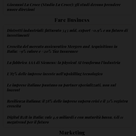
Giovanni La Croce (Studio La Croce): gli studi devono prendere
nuove direzioni
Fare Business
Distretti industriali: fatturato 343 mld, export +0,9% e un futuro di
investimenti
Crescita del mercato assicurativo Mergers and Acquisitions in
Italia: +9% valore e +20% Tax Insurance
La fabbrica AAA di Siemens: la physical AI trasforma l'industria
L'87% delle imprese investe nell'upskilling tecnologico
Le imprese italiane puntano su partner specializzati, non sul
lowcost
Resilienza italiana: il 78% delle imprese supera crisi e il 31% registra
crescita
Digital B2B in Italia: vale 4,9 miliardi e con maturità bassa. Gli 11
megatrend per il futuro
Marketing