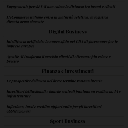
Engagement: perché l'AI non colma la distanza tra brand e clienti
L'eCommerce italiano entra in maturità selettiva: la logistica
diventa arma vincente
Digital Business
Intelligenza artificiale: la nuova sfida nei CDA di governance per le
imprese europee
Agentic AI trasforma il servizio clienti di eDreams: più veloce e
preciso
Finanza e investimenti
Le prospettive dell'euro nel breve termine restano incerte
Investitori istituzionali e banche centrali puntano su resilienza, IA e
infrastrutture
Inflazione, tassi e credito: opportunità per gli investitori
obbligazionari
Sport Business