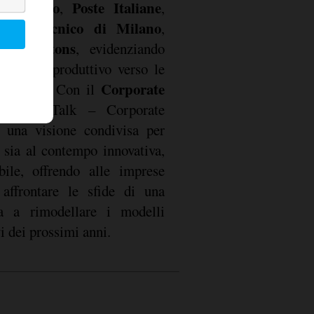
Leonardo
Poste Italiane
,
,
Politecnico di Milano
il
,
Dentons
e
, evidenziando
el mondo produttivo verso le
Corporate
e dell’IA. Con il
¯Experts Talk – Corporate
e una visione condivisa per
 sia al contempo innovativa,
bile, offrendo alle imprese
 affrontare le sfide di una
ta a rimodellare i modelli
i dei prossimi anni.