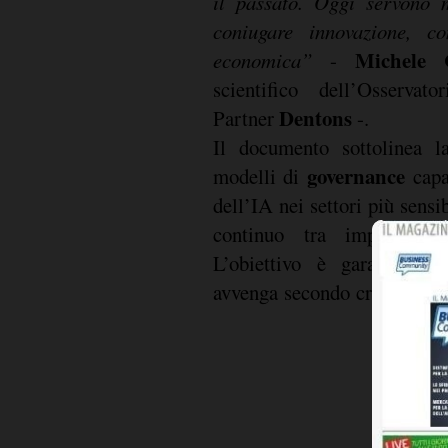
il passato. Oggi servono 
coniugare innovazione, co
Michele 
economica”
-
scientifico dell’Osservat
Dentons
Partner
-.
Il documento sottolinea la
governance
modelli di
capa
dell’IA nei settori più sensi
continuo tra imprese, ist
L’obiettivo è garantire c
avvenga secondo criteri di r