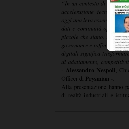
“In un contesto di crescente
accelerazione tecnologica, 
oggi una leva essenziale per 
dati e continuità operativa.
piccole che siano, integrare 
governance e rafforzare la si
digitali significa trasformar
di adattamento, competitivit
Alessandro Nespoli
-
, Chi
Prysmian
Officer di
-.
Alla presentazione hanno pa
di realtà industriali e istitu