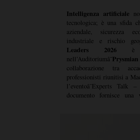
Intelligenza artificiale
non
tecnologica; è una sfida c
aziendale, sicurezza eco
industriale e rischio geopo
Leaders 2026
è st
Prysmian
nell’Auditoriumâ¯
collaborazione tra acca
professionisti riunitisi a M
l’eventoâ¯Experts Talk –
documento fornisce una vi