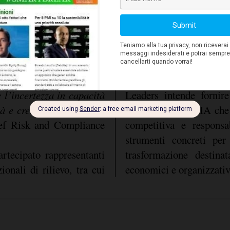
Prysmian
Assonime
 instabilità geopolitica e
,
,
Bocconi
la resilienza digitale è
l’Università
, 
Trento
proteggere infrastrutture,
l’Università di
 Per le imprese, grandi o
l’interesse crescente d
i rischi geopolitici nella
implicazioni strategich
Leaders 2026
curezza delle architetture
, Theâ
e l’incertezza in capacità
Leaders intende fornir
à e crescita sostenibile”
un’adozione dell’IA che
ef Risk and Compliance
competitiva e responsa
strumenti concreti per
rtecipato rappresentanti
trasformazione destina
zionali di rilievo, tra cui
economici e organizzativ