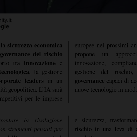
sicurezza economica
 la
europee nei prossimi an
governance del rischio
propone un approcci
innovazione
porto tra
e
innovazione, complian
tecnologica
, la gestione
gestione del rischio
orporate leaders
governance
in un
capaci di ac
ità geopolitica. L’IA sarà
nuove tecnologie in modo
ompetitivi per le imprese
rontare la rivoluzione
e sicurezza, trasforma
 con strumenti pensati per
rischio in una leva di 