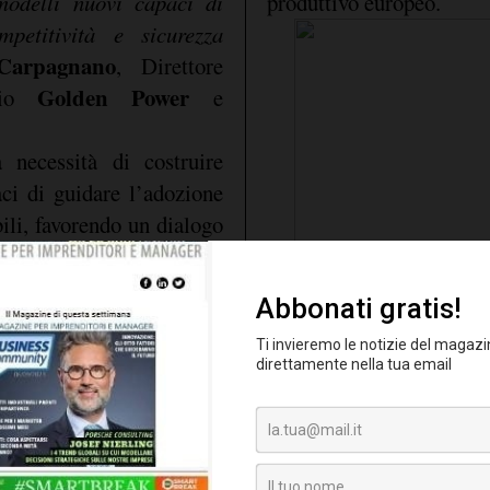
modelli nuovi capaci di
produttivo europeo.
mpetitività e sicurezza
Carpagnano
, Direttore
Golden Power
orio
e
 necessità di costruire
ci di guidare l’adozione
bili, favorendo un dialogo
ituzioni e regolatori.
he lo sviluppo dell’IA
esponsabilità, trasparenza