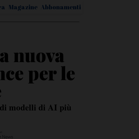
ca
Magazine
Abbonamenti
 la nuova
ce per le
e
di modelli di AI più