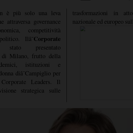
 è più solo una leva
trasformazioni in att
he attraversa governance
nazionale ed europeo sul
nomica, competitività
Corporate
litico. Ilâ¯
ato presentato
di Milano, frutto della
demici, istituzioni e
adonna diâ¯Campiglio per
 Corporate Leaders. Il
sione strategica sulle