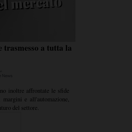
ione del
to
e trasmesso a tutta la
o inoltre affrontate le sfide
i margini e all'automazione,
uturo del settore.