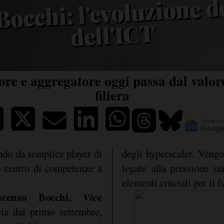
 Bocchi: l'evoluz
erca
dell'ICT
tore e aggregatore oggi passa dal valor
filiera
ndo da semplice player di
degli hyperscaler. Vengon
o centro di competenze a
legate alla pressione su
elementi cruciali per il f
ncenzo Bocchi,
Vice
cia dal primo settembre,