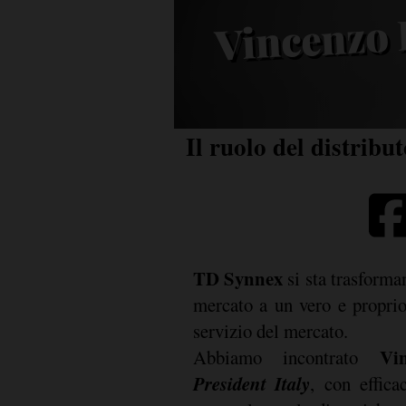
Vincenzo
m
Il ruolo del distribu
TD Synnex
si sta trasforma
mercato a un vero e propri
servizio del mercato.
Vi
Abbiamo incontrato
President Italy
, con effica