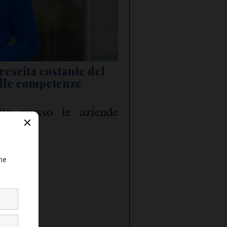
rescita costante del
elle competenze
ita presso le aziende
a fare