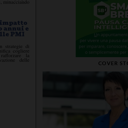
ti, minacciando
 impatto
o annui e
elle PMI
in strategie di
ifica cogliere
rafforzare la
vazione delle
COVER ST