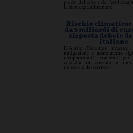
prezzi del cibo e dei fertilizzan
la sicurezza alimentare
Rischio climatico:
da 5 miliardi di eur
risposta debole d
italiane
D'Aprile (Deloitte): investire 
mitigazione e adattamento sign
un'opportunità concreta per 
capacità di crescita e inno
imprese e dei territori