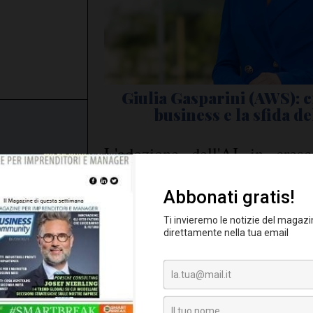
Giulia Gasparini (AWS): c
business e la sfida d
L'adozione dell'AI in cresc
italiane, ma c'è ancora molto d
S
iana al
ecord e
lento
 esiste più un
a pluralità di
atteristiche e