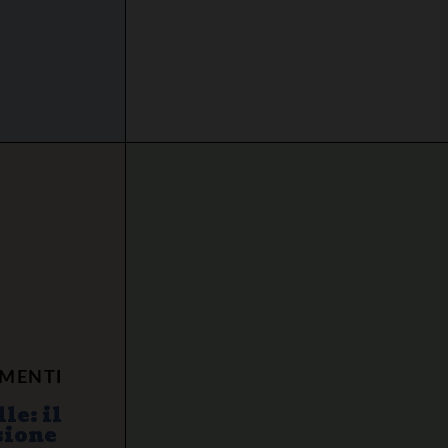
IMENTI
le: il
sione