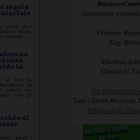
BusinessCommu
e regole
salariale
Settimanale economic
a potrà dare
 saranno chiare,
Direttore Respo
n costruite
Gigi Belt
celerano
icienza
Direttore Edit
uida la
Claudio C. G
to in Iran ha
dipendenza da
Per informazioni 
di guerra, ma
 passo con gli
Tutti i Diritti Riservat
Politica della Priv
ischio di
ntare
iofuel spinge i