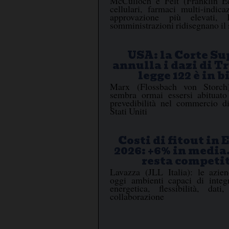
McCulloch e Felt (Franklin Eq
cellulari, farmaci multi-indica
approvazione più elevati
somministrazioni ridisegnano il 
USA: la Corte S
annulla i dazi di T
legge 122 è in b
Marx (Flossbach von Storch)
sembra ormai essersi abituato
prevedibilità nel commercio d
Stati Uniti
Costi di fitout in
2026: +6% in media
resta competi
Lavazza (JLL Italia): le azie
oggi ambienti capaci di integr
energetica, flessibilità, dat
collaborazione