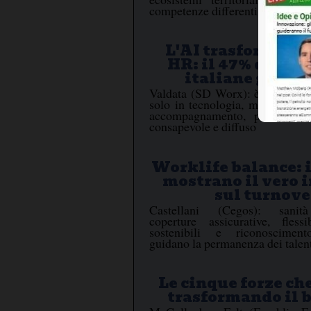
competenze differenti
L'AI trasforma i p
HR: il 47% delle 
italiane già in
Valdata (SD Worx): è essenziale
solo in tecnologia, ma anche i
accompagnamento, per favorir
consapevole e diffuso
Worklife balance: i
mostrano il vero 
sul turnove
Castellani (Cegos): sanità 
coperture assicurative, flessib
sostenibili e riconoscimen
guidano la permanenza dei talen
Le cinque forze ch
trasformando il 