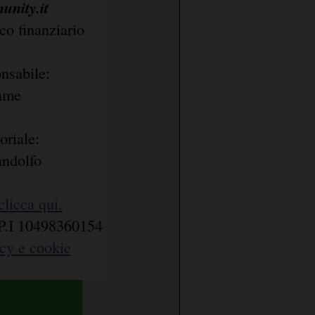
nity.it
o finanziario
nsabile:
rame
oriale:
andolfo
clicca qui.
i. P.I 10498360154
acy e cookie