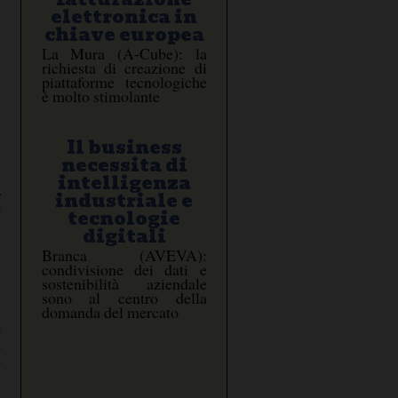
elettronica in
chiave europea
La Mura (A-Cube): la
richiesta di creazione di
piattaforme tecnologiche
è molto stimolante
Il business
necessita di
intelligenza
a
r
industriale e
o
tecnologie
digitali
Branca (AVEVA):
condivisione dei dati e
sostenibilità aziendale
sono al centro della
domanda del mercato
o
,
,