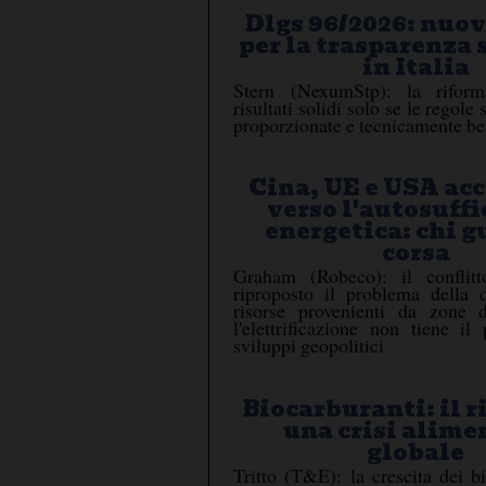
Dlgs 96/2026: nuov
per la trasparenza 
in Italia
Stern (NexumStp): la riform
risultati solidi solo se le regole
proporzionate e tecnicamente be
Cina, UE e USA ac
verso l'autosuff
energetica: chi g
corsa
Graham (Robeco): il conflit
riproposto il problema della 
risorse provenienti da zone 
l'elettrificazione non tiene il
sviluppi geopolitici
Biocarburanti: il r
una crisi alime
globale
Tritto (T&E): la crescita dei b