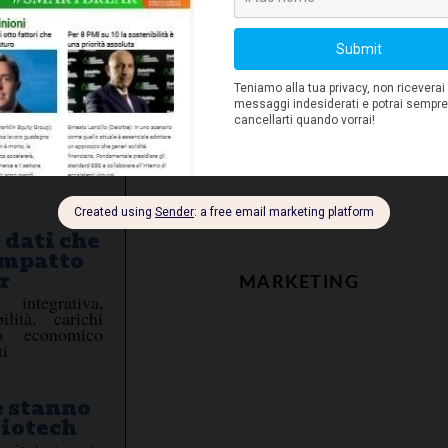
rocessi
aziende
veste
 investire non
n formazione e
e un utilizzo
 dati che
impatto
r
MARKETING
integrativa,
ilità, carichi
to economico
ti
e stanno
biotech