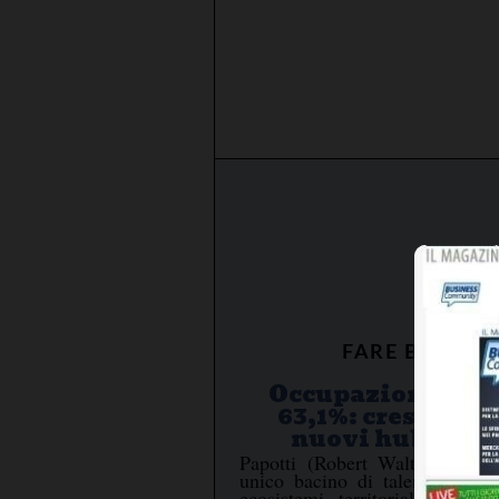
FARE BUSINES
Occupazione ital
63,1%: crescita r
nuovi hub di ta
Papotti (Robert Walters): non
unico bacino di talenti, ma un
ecosistemi territoriali con car