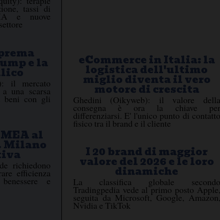
uity): terapie
zione, tassi di
, IA e nuove
settore
uprema
eCommerce in Italia: la
rump e la
logistica dell'ultimo
ilico
miglio diventa il vero
: il mercato
motore di crescita
 a una scarsa
i beni con gli
Ghedini (Oikyweb): il valore dell
consegna è ora la chiave pe
differenziarsi. E' l'unico punto di contatt
fisico tra il brand e il cliente
 EMEA al
. Milano
I 20 brand di maggior
tiva
valore del 2026 e le loro
nde richiedono
dinamiche
are efficienza
i, benessere e
La classifica globale second
Tradingpedia vede al primo posto Apple
seguita da Microsoft, Google, Amazon
Nvidia e TikTok