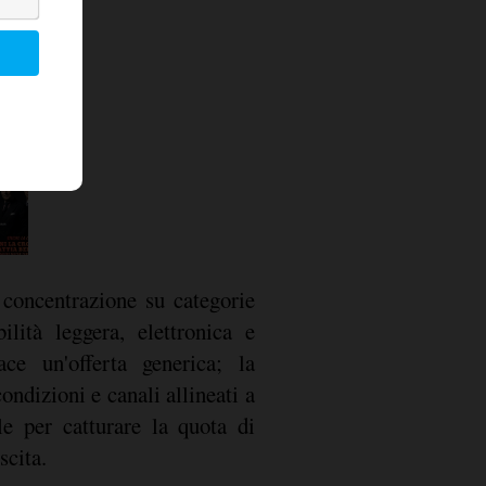
 concentrazione su categorie
ilità leggera, elettronica e
ce un'offerta generica; la
ondizioni e canali allineati a
le per catturare la quota di
scita.