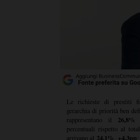
Le richieste di prestiti f
gerarchia di priorità ben def
26,8%
rappresentano il
d
percentuali rispetto al tota
24,1%
+4,3pp
arrivano al
,
;