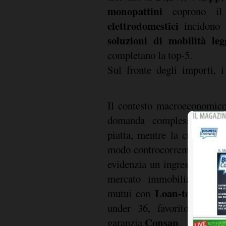
monopattini
coprono i
elettrodomestici
incidono p
soluzioni di mobilità leg
completano la top-5.
Sul fronte degli importi, 
Il contesto macroeconomico
domanda complessiva di c
piatta, mentre la crescita 
modo controcorrente. Il se
evidenzia un ingresso più co
mercato immobiliare, raff
Loan-to-Value
mutui con
s
F
under 36, favorito dal
Consap
garanzia
.