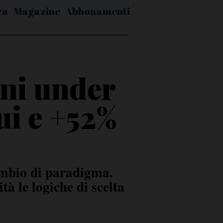
ca
Magazine
Abbonamenti
ani under
ui e +52%
cambio di paradigma.
à le logiche di scelta