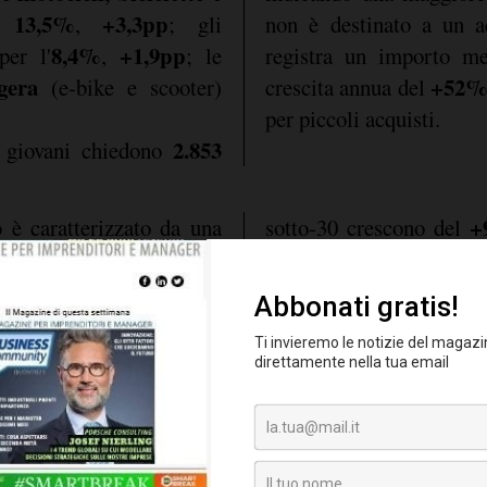
13,5%
+3,3pp
l
,
; gli
non è destinato a un a
8,4%
+1,9pp
er l'
,
; le
registra un importo m
gera
+52
(e-bike e scooter)
crescita annua del
per piccoli acquisti.
2.853
i giovani chiedono
+
 è caratterizzato da una
sotto-30 crescono del
redito sostanzialmente
una variazione compl
degli under 30 avviene in
indispensabile che p
+38%
gmento mutui, con
,
nativamente digitali.
nsistente dei giovani nel
orzato dall'aumento dei
uperiore all'80% tra gli
ondo Prima Casa
con