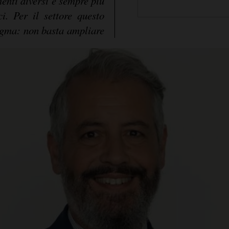
menti diversi e sempre più
ci. Per il settore questo
igma: non basta ampliare