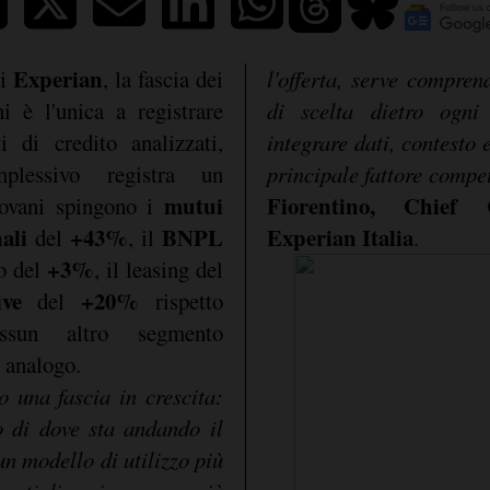
Experian
di
, la fascia dei
l'offerta, serve compren
i è l'unica a registrare
di scelta dietro ogni
i di credito analizzati,
integrare dati, contesto
plessivo registra un
principale fattore compe
mutui
Fiorentino, Chief 
iovani spingono i
ali
+43%
BNPL
Experian Italia
del
, il
.
+3%
to del
, il leasing del
ive
+20%
del
rispetto
essun altro segmento
d analogo.
 una fascia in crescita:
o di dove sta andando il
un modello di utilizzo più