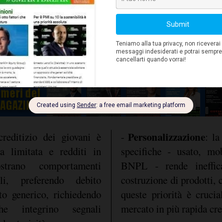
a domanda emergente,
strategiche:
ieste online da parte dei
Personalizzazione
creditizio dei giovani è
-
: la
ia limitata e redditi in
specifiche - usato, mob
strano comportamenti
BNPL - rende ineffica
li, preferendo debito
costruzione di prodotti, c
ito generico, richiedendo
queste priorità è crucia
e integrino segnali
mercato in più rapida cre