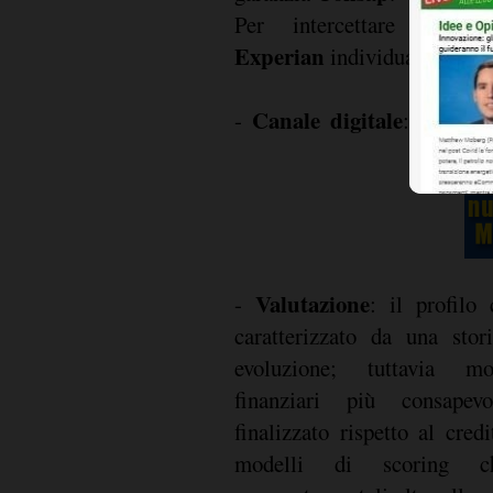
Per intercettare quest
Experian
individua tre leve 
Canale digitale
-
: le rich
Valutazione
-
: il profilo 
caratterizzato da una stor
evoluzione; tuttavia mo
finanziari più consapevo
finalizzato rispetto al cred
modelli di scoring ch