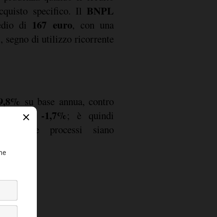
BNPL
cquisto specifico. Il
167 euro
edio di
, con una
%
, segno di utilizzo ricorrente
9,8%
su base annua, contro
-1,7%
essiva di
; è quindi
rodotti e processi siano