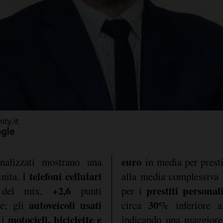
euro
inalizzati mostrano una
in media per prestit
telefoni cellulari
inita. I
alla media complessiva
+2,6
prestiti personal
el mix,
punti
per i
autoveicoli usati
30%
le; gli
circa
inferiore 
motocicli, biciclette e
 i
indicando una maggiore