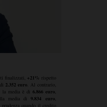
+21%
i finalizzati,
rispetto
2.352 euro
 di
. Al contrario,
i
6.866 euro
la media è di
,
9.834 euro
alla media di
,
 prudenza quando il credito