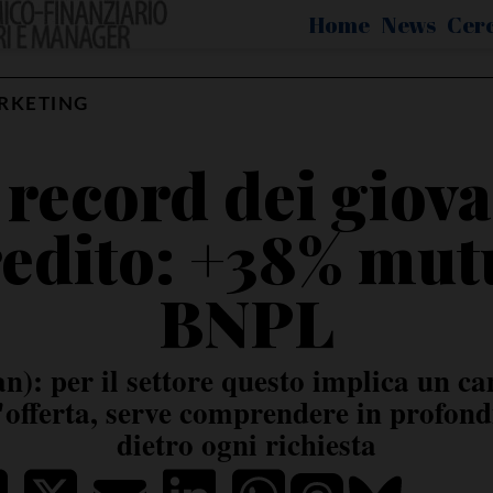
Home
News
Cer
RKETING
 record dei giov
redito: +38% mut
BNPL
n): per il settore questo implica un 
offerta, serve comprendere in profondit
dietro ogni richiesta