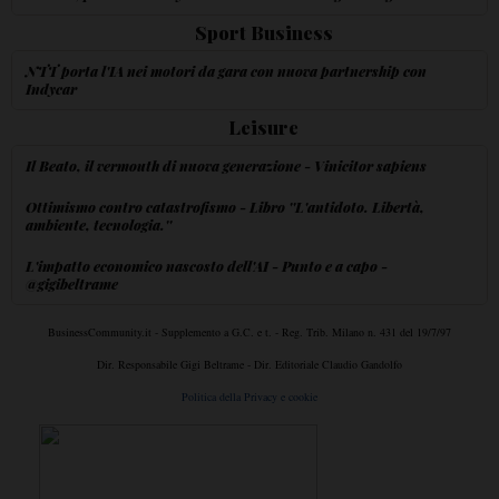
Sport Business
NTT porta l'IA nei motori da gara con nuova partnership con
Indycar
Leisure
Il Beato, il vermouth di nuova generazione - Vinicitor sapiens
Ottimismo contro catastrofismo - Libro ''L'antidoto. Libertà,
ambiente, tecnologia.''
L'impatto economico nascosto dell'AI - Punto e a capo -
@gigibeltrame
BusinessCommunity.it - Supplemento a G.C. e t. - Reg. Trib. Milano n. 431 del 19/7/97
Dir. Responsabile Gigi Beltrame - Dir. Editoriale Claudio Gandolfo
Politica della Privacy e cookie