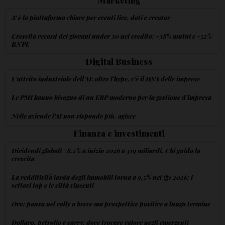
Marketing
X è la piattaforma chiave per eventi live, dati e creator
Crescita record dei giovani under 30 nel credito: +38% mutui e +52%
BNPL
Digital Business
L'attrito industriale dell'AI: oltre l'hype, c'è il DNA delle imprese
Le PMI hanno bisogno di un ERP moderno per la gestione d'impresa
Nelle aziende l'AI non risponde più, agisce
Finanza e investimenti
Dividendi globali +8,2% a inizio 2026 a 419 miliardi. Chi guida la
crescita
La redditività lorda degli immobili torna a 9,5% nel Q1 2026: i
settori top e le città vincenti
Oro: pausa nel rally a breve ma prospettive positive a lungo termine
Dollaro, petrolio e carry: dove trovare valore negli emergenti