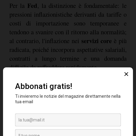
Fed
Per la
, la distinzione è fondamentale: le
pressioni inflazionistiche derivanti da tariffe o
costi di importazione sono temporanee e
tendono a svanire con il ritorno alla normalità;
servizi core
al contrario, l'inflazione nei
è più
radicata, poiché incorpora aspettative salariali,
contratti a lungo termine e una domanda
difficile da raffreddare rapidamente.
"
L'inflazione nei servizi core, invece, è
strutturalmente vischiosa perché incorpora
aspettative salariali, contratti di lungo periodo
e dinamiche di domanda difficili da raffreddare
Daga
rapidamente
", conclude
.