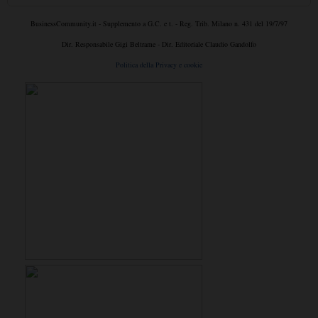
BusinessCommunity.it - Supplemento a G.C. e t. - Reg. Trib. Milano n. 431 del 19/7/97
Dir. Responsabile Gigi Beltrame - Dir. Editoriale Claudio Gandolfo
Politica della Privacy e cookie