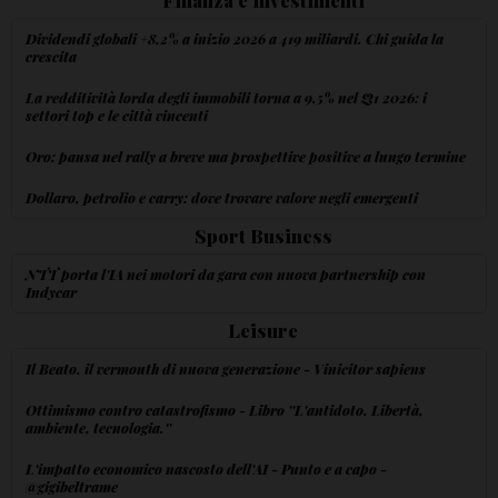
Dividendi globali +8,2% a inizio 2026 a 419 miliardi. Chi guida la
crescita
La redditività lorda degli immobili torna a 9,5% nel Q1 2026: i
settori top e le città vincenti
Oro: pausa nel rally a breve ma prospettive positive a lungo termine
Dollaro, petrolio e carry: dove trovare valore negli emergenti
Sport Business
NTT porta l'IA nei motori da gara con nuova partnership con
Indycar
Leisure
Il Beato, il vermouth di nuova generazione - Vinicitor sapiens
Ottimismo contro catastrofismo - Libro ''L'antidoto. Libertà,
ambiente, tecnologia.''
L'impatto economico nascosto dell'AI - Punto e a capo -
@gigibeltrame