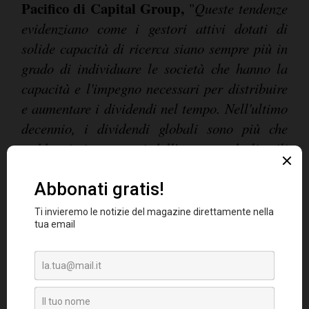
Pacifico di Capital Group,
"
Queste tendenze
evidenziano come i gestori attivi dotati di
solide capacità di ricerca siano sempre più in
grado di individuare le società che hanno la
capacità e l'impegno necessari per distribuire
e aumentare i dividendi nel tempo. Nell'ultimo
decennio, i dividendi globali sono più che
raddoppiati, sostenuti dall'aumento degli utili
societari e da una cultura sempre più diffusa
della distribuzione dei dividendi in tutti i
mercati. L'inizio del 2026 è stato
incoraggiante, nonostante l'accresciuta
incertezza geopolitica e le continue pressioni
sui costi e sull'energia. Sebbene queste sfide
aumentino i costi per alcune imprese, i
dividendi distribuiti dalle azioni possono