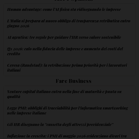
Human advantage: come l'AI fisica sta ridisegnando le imprese
L'Italia si prepara al nuovo obbligo di trasparenza retributiva entro
giugno 2026
AI agentica: tre regole per guidare l'HR verso valore sostenibile
Q1 2026: calo nella fiducia delle imprese e aumento dei costi del
credito
Ceresa (Randstad): la retribuzione prima priorità per i lavoratori
italiani
Fare Business
Venture capital italiano entra nella fase di maturità e punta su
qualità
Legge PMI: obblighi di tracciabilità per l'informativa smartworking
nelle imprese italiane
Gli HR disegnano la ''cassetta degli attrezzi previdenziale''
Inflazione in crescita: i PMI di maggio 2026 evidenziano divari tra