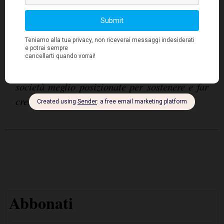
contribuire a portare stabilità ai portafogli
quando i mercati diventano più instabili. In
questo contesto, una ricerca approfondita e la
selettività sono fondamentali, e i gestori attivi
sono nella posizione ideale per individuare le
società meglio posizionate per sostenere e far
crescere i dividendi nel lungo termine
".