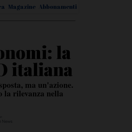
ca
Magazine
Abbonamenti
tonomi: la
 italiana
isposta, ma un'azione.
o la rilevanza nella