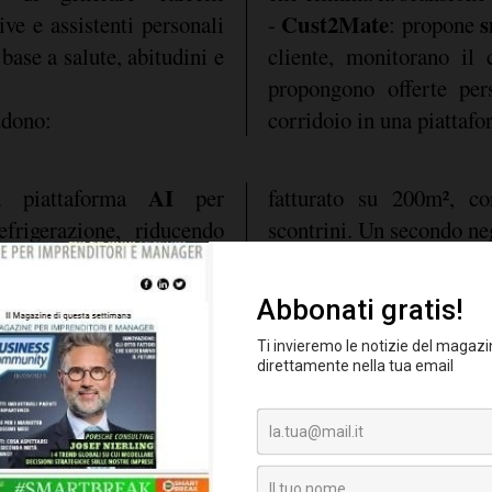
Cust2Mate
s
ive e assistenti personali
-
: propone
base a salute, abitudini e
cliente, monitorano il
propongono offerte pers
udono:
corridoio in una piattafo
AI
a piattaforma
per
fatturato su 200m², co
efrigerazione, riducendo
scontrini. Un secondo ne
endo margini.
le performance con risult
eletri intelligenti
per
avoratori, migliorando
 attività manuali.
s store
ha dimostrato
a. Il primo punto vendita
DAO Cooperativa
o da
operativo a Verona e ha