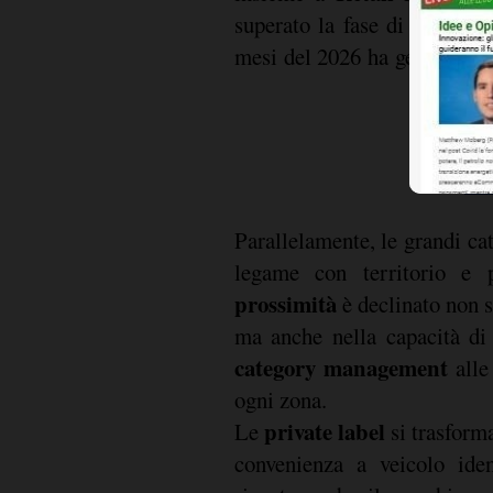
superato la fase di "curiosi
mesi del 2026 ha generato ol
Parallelamente, le grandi ca
legame con territorio e p
prossimità
è declinato non s
ma anche nella capacità di
category management
alle 
ogni zona.
private label
Le
si trasform
convenienza a veicolo iden