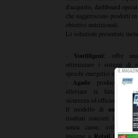
d'acquisto, dashboard operat
che suggeriscono prodotti in 
obiettivi nutrizionali.
Le soluzioni presentate incl
Youtiligent
-
: offre un
ottimizzare i sistemi di r
sprechi energetici e protegg
Agade
esosch
-
: produce
alleviare la fatica dei l
sicurezza ed efficienza nelle
autonomou
Il modello di
risultati concreti in Itali
senza casse, sviluppat
Retail Hub
insieme a
, è 