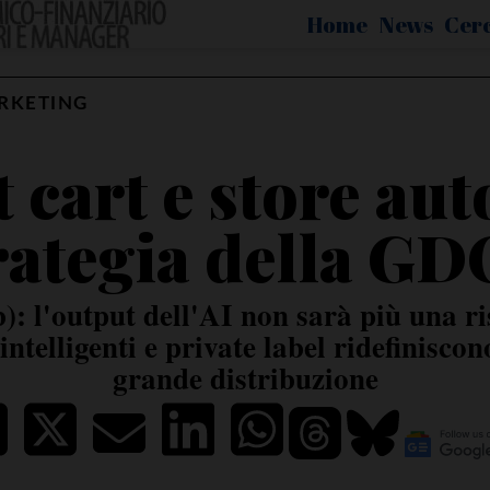
Home
News
Cer
RKETING
 cart e store au
rategia della GDO
): l'output dell'AI non sarà più una r
ntelligenti e private label ridefiniscon
grande distribuzione