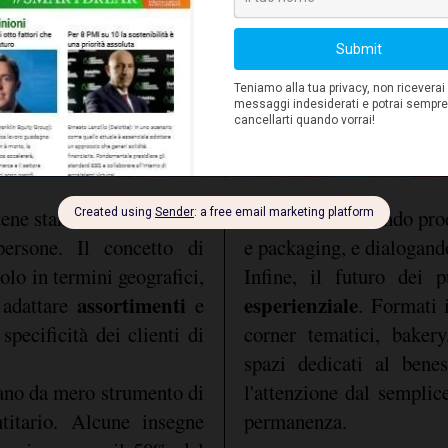
ty experience". Nei primi
tre un milione di euro di
tene stanno rafforzando il
fatturato, sostenendo prod
ersone. Il concetto di
e packaging, e dialogan
olo in termini geografici,
Infine, il futuro dei 
assortimenti
esperienziale
 adattare
e
. Formati i
specificità dei clienti di
corner tematici, bakery
spazi dedicati al benes
ano da mero strumento di
l'attenzione dal semplic
titario. Alcune insegne
permanenza.