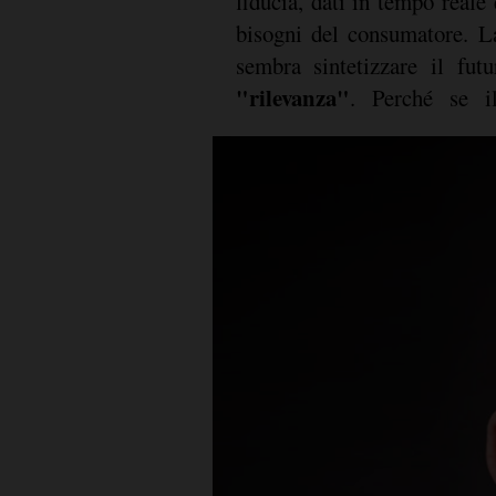
fiducia, dati in tempo reale 
bisogni del consumatore. La
sembra sintetizzare il fut
"rilevanza"
. Perché se il consumatore di oggi