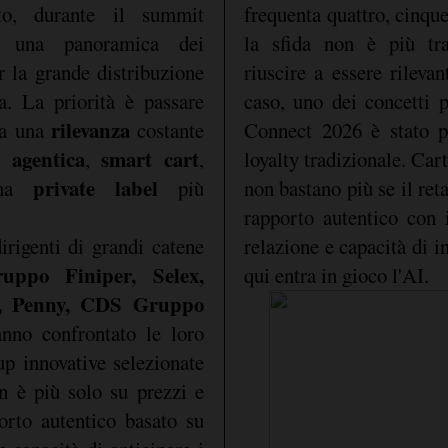
o, durante il summit
frequenta quattro, cinque
, una panoramica dei
la sfida non è più tr
r la grande distribuzione
riuscire a essere rileva
ia. La priorità è passare
caso, uno dei concetti 
rilevanza
 a una
costante
Connect 2026 è stato p
 agentica
smart cart
,
,
loyalty tradizionale. Car
private label
na
più
non bastano più se il reta
rapporto autentico con i
dirigenti di grandi catene
relazione e capacità di in
ppo Finiper, Selex,
qui entra in gioco l'AI.
ss, Penny, CDS Gruppo
anno confrontato le loro
tup innovative selezionate
on è più solo su prezzi e
rto autentico basato su