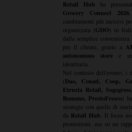
Retail Hub
ha presentat
Grocery Connect 2026
cambiamenti più incisivi pe
GDO
organizzata (
) in Ital
dalla semplice convenienza
AI
per il cliente, grazie a
autonomous store
e u
identitaria.
Nel contesto dell'evento, i 
Dao, Conad, Coop, Gru
(
Etruria Retail, Sogegro
Romano, PrestoFresco
) h
strategie con quelle di star
Retail Hub
da
. Il focus n
promozioni, ma su un rappo