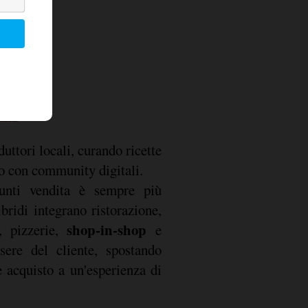
uttori locali, curando ricette
do con community digitali.
punti vendita è sempre più
bridi integrano ristorazione,
shop-in-shop
, pizzerie,
e
sere del cliente, spostando
e acquisto a un'esperienza di