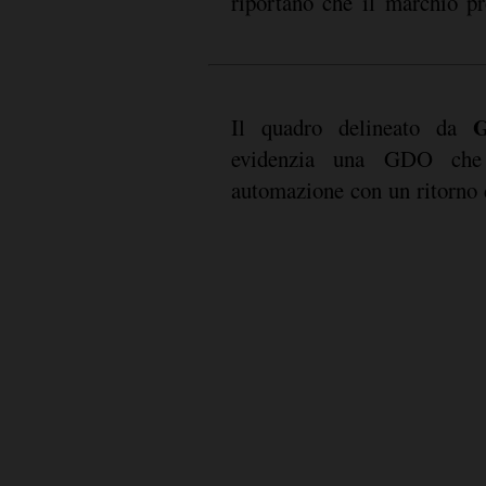
riportano che il marchio p
G
Il quadro delineato da
evidenzia una GDO ch
automazione con un ritorno 