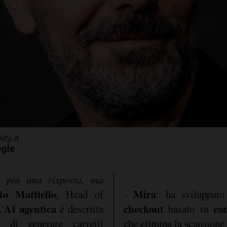
à più una risposta, ma
to Mattiello
Mira
, Head of
-
: ha sviluppat
AI agentica
checkout
co
L'
è descritta
basato su
di generare carrelli
che elimina la scansione 