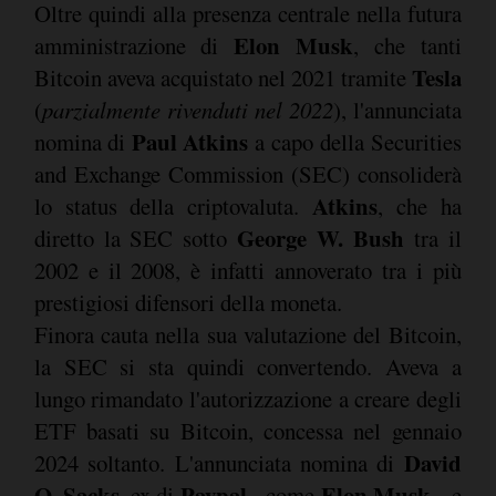
Oltre quindi alla presenza centrale nella futura
Elon Musk
amministrazione di
, che tanti
Tesla
Bitcoin aveva acquistato nel 2021 tramite
(
parzialmente rivenduti nel 2022
), l'annunciata
Paul Atkins
nomina di
a capo della Securities
and Exchange Commission (SEC) consoliderà
Atkins
lo status della criptovaluta.
, che ha
George W. Bush
diretto la SEC sotto
tra il
2002 e il 2008, è infatti annoverato tra i più
prestigiosi difensori della moneta.
Finora cauta nella sua valutazione del Bitcoin,
la SEC si sta quindi convertendo. Aveva a
lungo rimandato l'autorizzazione a creare degli
ETF basati su Bitcoin, concessa nel gennaio
David
2024 soltanto. L'annunciata nomina di
O. Sacks
Paypal
Elon Musk
, ex di
- come
- e