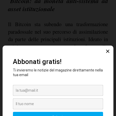
Bitcoin: da moneta anti-sistema ad
asset istituzionale
Il Bitcoin sta subendo una trasformazione
paradossale nel suo percorso di assimilazione
da parte delle principali istituzioni. Ideato in
origine come una moneta che sfugge alle
istituzioni nazionali e alle banche centrali,
Friedrich Hayek
vituperate dal libertario
che
ne fu lontano ispiratore, sta diventando un po'
per volta un asset intrinsecamente legato alle
principali istituzioni americane, a loro volta
soggette a una stretta regolamentazione.
Le principali borse statunitensi, tra cui il
Chicago Mercantile Exchange
Chicago
e il
Board Options Exchange
, presero posizione