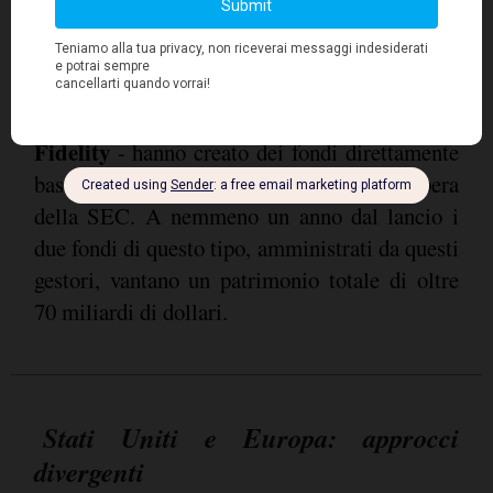
nel 2017 creando derivati sul Bitcoin,
ampiamente utilizzati oggi. Le maggiori case
di gestione patrimoniale del mondo -
Blackrock
ovviamente statunitensi, come
e
Fidelity
- hanno creato dei fondi direttamente
basati sul Bitcoin subito dopo il via libera
della SEC. A nemmeno un anno dal lancio i
due fondi di questo tipo, amministrati da questi
gestori, vantano un patrimonio totale di oltre
70 miliardi di dollari.
Stati Uniti e Europa: approcci
divergenti