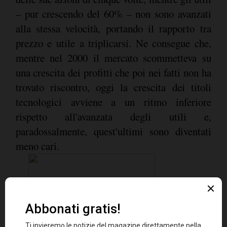
– pur crescendo del 60% – non sono avanzati
alla stessa velocità, portando il rapporto tra
prezzo e utile a triplicarsi. Ne consegue che,
mentre nel 2000 il mercato scommetteva su
una crescita dei profitti che poi nei fatti non ha
trovato riscontro, oggi la crescita dei titoli
tecnologici avviene a un ritmo inferiore
rispetto all'avanzata degli utili e,
paradossalmente, quest'ultimi sono diventati
meno cari.