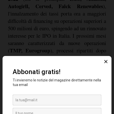
Autogirll, Cerved, Falck Renewables
),
l'innalzamento dei tassi porta ora a maggiori
difficoltà di financing su operazioni superiori a
500 milioni di euro, spingendo ad un rinnovato
interesse per le IPO in Italia. I prossimi mesi
saranno caratterizzati da nuove operazioni
TMP, Eurogroup
(
), processi ripartiti dopo
una sospensione per condizioni di mercato non
Plenitude, Design Holding
favorevoli (
),
Lottomatica
società che "
rientrano
" (
) e "
dual
Prada e Ferretti
listing di ritorno
" (
in
un'ipotesi di dual listing Milano / HK)
Venture capital