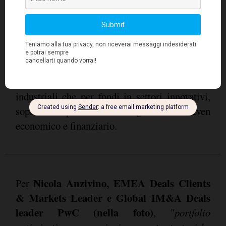
le società in fase di start up
Secondo PwC,
ed early stage affronteranno situazioni di
distress e difficoltà per la raccolta di nuovi
round di finanziamento
, ma emergeranno
opportunità interessanti, sia per investitori
industriali che per fondi in settori innovativi,
soprattutto per le aziende già a break-even
economico e finanziario.
Nicola Anzivino, EMEA Deals Clients
Per
& Markets Leader e Global IM&A Deals
leader PwC (nella foto)
, "
portfolio