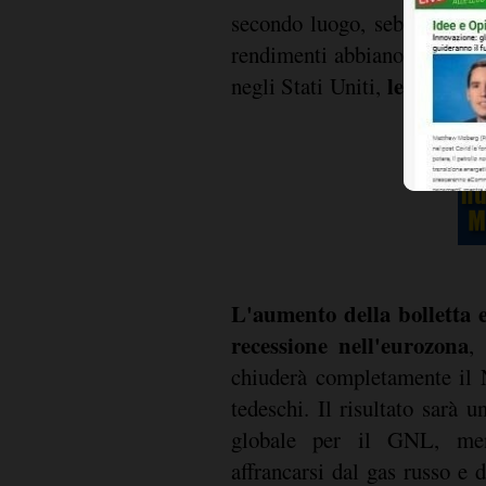
secondo luogo, sebbene le i
rendimenti abbiano segnalato
le materie
negli Stati Uniti,
L'aumento della bolletta e
recessione nell'eurozona
,
chiuderà completamente il 
tedeschi. Il risultato sarà
globale per il GNL, men
affrancarsi dal gas russo e 