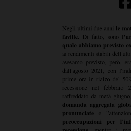
le ma
Negli ultimi due anni
faville
l'u
. Di fatto, sono
quale abbiamo previsto e
ai rendimenti stabili dell'u
avevamo previsto, però, era
dall'agosto 2021, con l'in
prime ora in rialzo del 50%
recessione nel febbraio 
raffreddato da metà giugn
domanda aggregata globa
pronunciate
e l'attenzion
preoccupazioni per l'inf
recessione
, mentre i mer