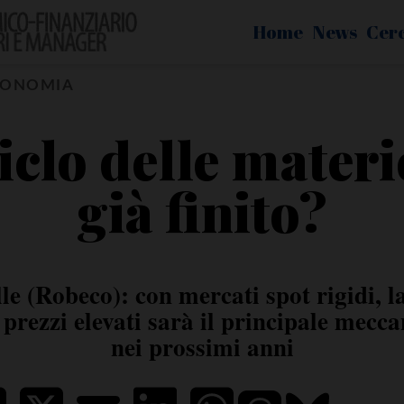
Home
News
Cer
CONOMIA
iclo delle mater
già finito?
le (Robeco): con mercati spot rigidi, la
rezzi elevati sarà il principale mecca
nei prossimi anni