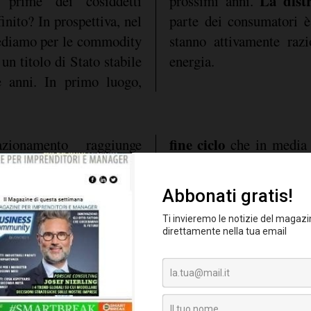
La dist
 prime dei cosiddetti
prossimi anni.
finito? In prospettiva, nel
parte dei consumatori è 
vediamo per le commodity
stanno attivamente raz
un titolo di Stato stabile
energia.
 anni. In primo luogo,
fine ciclo
zionamento raggiunge
che in media 
i prezzi della
e quando
tra l'inversione della cur
l picco prima di una
recessione.
ti i prezzi della benzina
ack spread
" (la differenza
rodotti petroliferi da esso
 a causa delle chiusure e
tività nelle raffinerie,
i per i consumatori. In