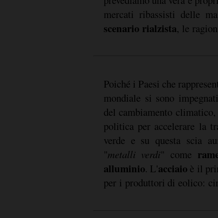
mercati ribassisti delle m
scenario rialzista
, le ragio
Poiché i Paesi che rappresen
mondiale si sono impegnati
del cambiamento climatico, 
politica per accelerare la t
verde e su questa scia a
rame
"
metalli verdi
" come
alluminio
acciaio
. L'
è il pri
per i produttori di eolico: c