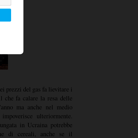
i prezzi del gas fa lievitare i
il che fa calare la resa delle
st'anno ma anche nel medio
 impoverisce ulteriormente.
lungata in Ucraina potrebbe
ne di cereali, anche se il