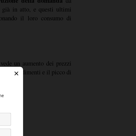
ruzione della domanda
da
già in atto, e questi ultimi
ionando il loro consumo di
vede un aumento dei prezzi
va dei rendimenti e il picco di