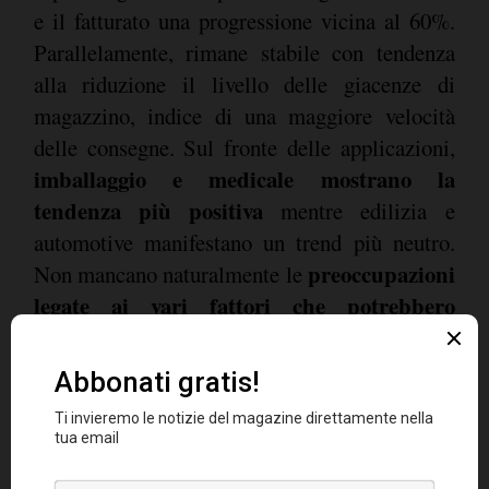
e il fatturato una progressione vicina al 60%.
Parallelamente, rimane stabile con tendenza
alla riduzione il livello delle giacenze di
magazzino, indice di una maggiore velocità
delle consegne. Sul fronte delle applicazioni,
imballaggio e medicale mostrano la
tendenza più positiva
mentre edilizia e
automotive manifestano un trend più neutro.
preoccupazioni
Non mancano naturalmente le
legate ai vari fattori che potrebbero
compromettere l'intensità della ripresa
dell'economia
italiana in generale e del settore
macchine per plastica e gomma in particolare.