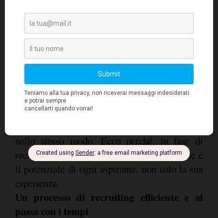
Stilare l'ipotetico
una ?candidate persona'.
profilo del candidato perfetto per ciascun
processo di recruiting è una tecnica
estremamente efficace.
Durante questo
esercizio, dobbiamo ricordare sempre che la
diversificazione è il motore dell'innovazione.
Se si assumono dei cloni (errore piuttosto
comune), ci si ritroverà con team di lavoro
formati da persone che pensano tutte, sempre,
nello stesso modo. Ecco perché, in fase di
recruiting, è bene considerare le competenze e
il potenziale di ogni aspirante, non solo la sua
esperienza.
Un processo di recruiting efficiente e al
passo con i tempi