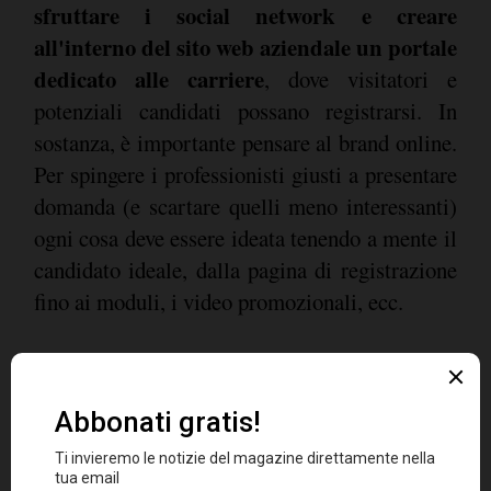
sfruttare i social network e creare
all'interno del sito web aziendale un portale
dedicato alle carriere
, dove visitatori e
potenziali candidati possano registrarsi. In
sostanza, è importante pensare al brand online.
Per spingere i professionisti giusti a presentare
domanda (e scartare quelli meno interessanti)
ogni cosa deve essere ideata tenendo a mente il
candidato ideale, dalla pagina di registrazione
fino ai moduli, i video promozionali, ecc.
Prima, però, occorre capire quali
caratteristiche e competenze dovrebbe avere
questo candidato ideale, ovvero immaginare