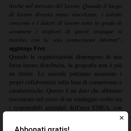
Anche nel mercato del lavoro. Quando il luogo
di lavoro diventa meno vincolante, i talenti
crescono e i datori di lavoro sono in grado di
assumere i migliori di questi ovunque si
trovino, con la sola connessione internet
",
aggiunge Frey
.
Quando le organizzazioni dispongono di una
forza lavoro distribuita, la geografia non è più
un limite. Le aziende potranno assumere i
propri collaboratori sulla base di competenze e
caratteristiche. Questo è un dato che abbiamo
riscontrato nel corso di un sondaggio svolto tra
i responsabili aziendali dell'area EMEA, con
l'82% di loro che afferma che il lavoro a
distanza li ha aiutati a reclutare candidati che