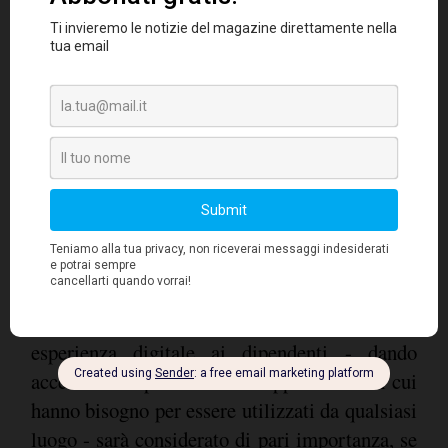
vivono al di fuori dei principali centri
Quando le aziende sono nelle
economici.
condizioni di assumere i migliori talenti in
ogni angolo del mondo, il bacino di
candidati diventa molto più ampio
ed è
quindi fondamentale assicurarsi di essere
realmente attrattive.
Nella battaglia per attrarre i talenti migliori,
essere in grado di offrire una vera e propria
esperienza digitale ai dipendenti - dando
accesso ai dispositivi e alle applicazioni di cui
hanno bisogno per essere utilizzati da qualsiasi
luogo - sarà considerato di pari importanza, se