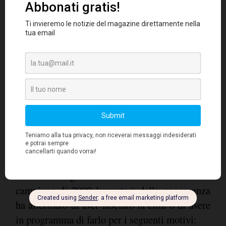
Scappo dalla città?
In passato, se si voleva fare carriera, era
necessario trasferirsi in una grande città e
continuare a viverci. Ma con la tendenza del
il luogo in cui si
lavoro a diventare virtuale,
vive è diventato meno importante per fare
carriera e trovare nuove opportunità.
Uno
su quattro tra gli intervistati nel corso di
un'altra indagine effettuata da Citrix su un
campione di 2000 lavoratori della conoscenza
ha affermato di aver lasciato la città o di avere
in programma di farlo per i seguenti motivi: