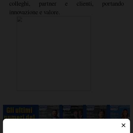
colleghi, partner e clienti, portando
innovazione e valore.