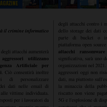
degli attacchi contro i 
à il crimine informatico
dello storage dei dati c
parte di bucket o i
piattaforma open source
attacchi ransomware
 degli attacchi aumenterà
 aggressori utilizzano
significativa, sarà uno d
igenza Artificiale per
organizzazioni nel 2021. 
i
. Ciò consentirà inoltre
aggressori oggi non risie
ci di personalizzare
dati, ma piuttosto sull'es
dei dati nelle email di
la minaccia della pubbl
 alle vittime individuata.
riscatto non viene pagat
esposti per i lavoratori da
5G e l'esplosione di dis
mentare, proprio mentre
aspettarci che si materi