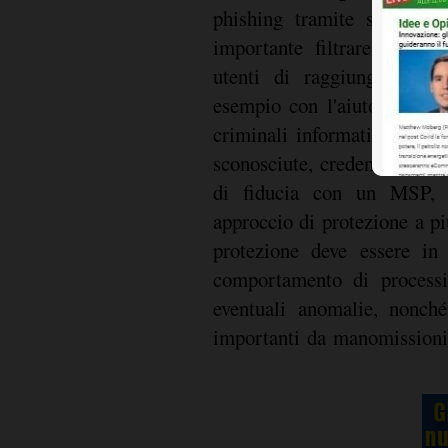
phishing tramite servizi p
importante filtrare le emai
utenti di raggiungere sit
esempio con l'aiuto di un
criminali informatici posson
sconosciute, credenziali rub
di fiducia con un MSP, 
approccio di protezione a pi
protezione deve essere in
comportamento di processi
eventuali anomalie, nonché
importanti da manomissioni