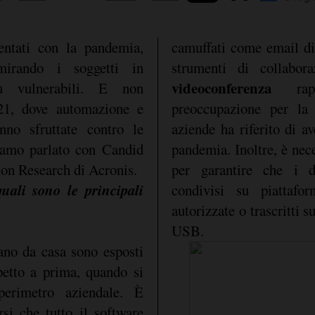
entati con la pandemia,
camuffati come email di 
mirando i soggetti in
strumenti di collabo
videoconferenza
ù vulnerabili. E non
rapp
21, dove automazione e
preoccupazione per la
ranno sfruttate contro le
aziende ha riferito di av
biamo parlato con Candid
pandemia. Inoltre, è nec
on Research di Acronis.
per garantire che i d
uali sono le principali
condivisi su piattafo
autorizzate o trascritti s
USB.
ano da casa sono esposti
spetto a prima, quando si
 perimetro aziendale. È
si che tutto il software