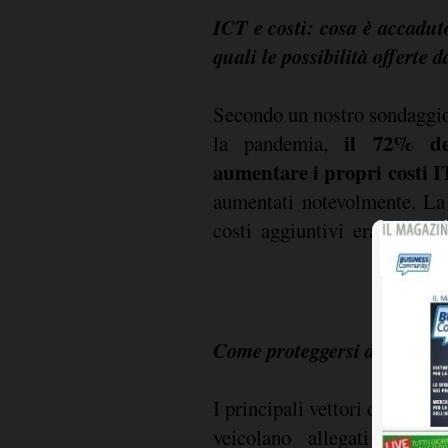
ICT e costi: cosa è accadu
quali le possibilità offerte 
Secondo un nostro sondaggio 
il 72% del
la pandemia,
aumentare i propri costi I
aumentati notevolmente. La
costi aggiuntivi era dovuta 
Come proteggersi dai princi
I principali vettori di attacc
veicolano allegati perico