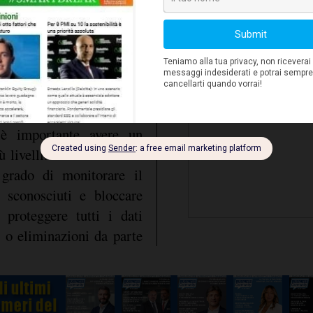
rivi di patch. È quindi
del privilegio minimo, l
l infette, evitando agli
la formazione sulla consa
i Web di phishing, per
Web Filtering
. Poiché i
o sfruttare vulnerabilità
ate o persino il rapporto
è importante avere un
ù livelli. La soluzione di
 grado di monitorare il
 sconosciuti e bloccare
 proteggere tutti i dati
 o eliminazioni da parte