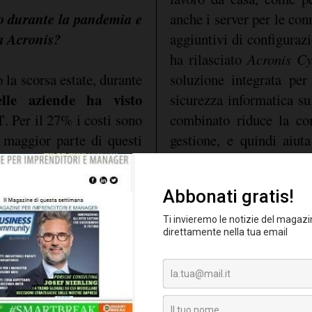
to durante la pandemia e
anche i server per le co
da Acronis?
aggiuntivi di configuraz
ha rilasciato
Acronis Cy
la scorsa estate, durante
soluzione integrata per
le aziende ha visto
sicurezza informatica s
T
. Per il 27% i costi sono
combinato riduce la co
 maggior parte di questi
gestione, e quindi aiut
ai nuovi requisiti per il
complessivi.
di un utente malint
pali attacchi?
dovrebbero essere impl
pratiche di base come le
o sono le email infette che
Cybersecurity Framew
l'autenticazione a più
losi o collegamenti di