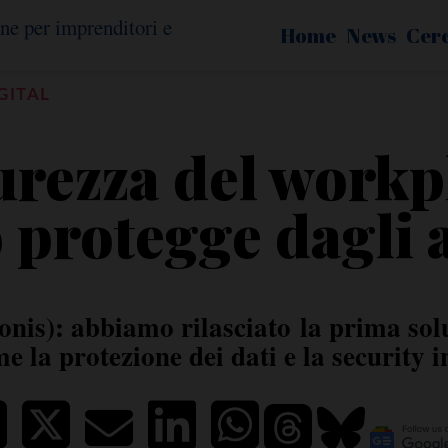
Home
News
Cer
GITAL
urezza del workp
 protegge dagli a
nis): abbiamo rilasciato la prima solu
me la protezione dei dati e la security