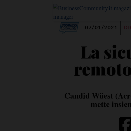
07/01/2021
DI
La sic
remoto
Candid Wüest (Acro
mette insie