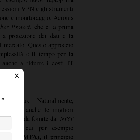
nnessioni VPN e gli strumenti
ione e monitoraggio. Acronis
ber Protect
, che è la prima
 la protezione dei dati e la
ul mercato. Questo approccio
mplessità e il tempo per la
a anche a ridurre i costi IT
enzionato. Naturalmente,
ementate anche le migliori
 linee guida fornite dal
NIST
ork
, tra cui per esempio
 fattori (MFA),
il principio