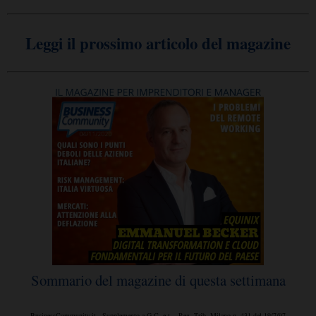
Leggi il prossimo articolo del magazine
Sommario del magazine di questa settimana
BusinessCommunity.it - Supplemento a G.C. e t. - Reg. Trib. Milano n. 431 del 19/7/97