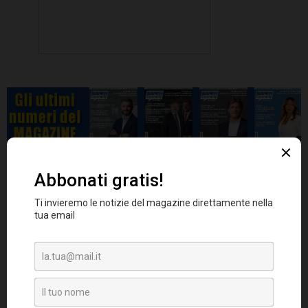
I leader IT si stanno rivolgendo a silos
-
informativi con nuove connessioni
. Le due
aree in cima alle loro agende: Architettura e
Design IT (al primo posto per importanza con
il 32%) e Strumenti di Collaborazione e Dati
(al primo posto per il 25%).