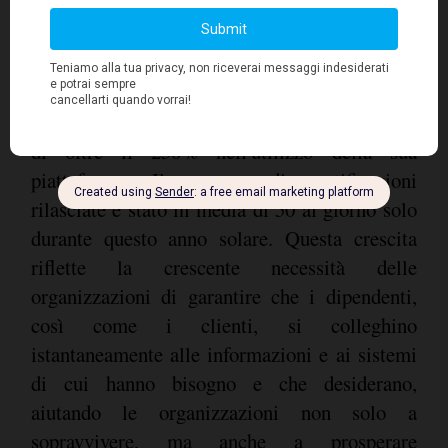
Oggi, Boomi supporta oltre 12.000 clienti in
una varietà di settori tra cui la sanità, l'e-
commerce, l'energia, l'industria manifatturiera,
i prodotti farmaceutici e l'istruzione superiore.
Negli ultimi anni Boomi ha visto una crescita
di oltre il 250% nell'utilizzo della sua
piattaforma. Il numero di certificazioni
rilasciate è stato in media di 50 al giorno solo
durante questo anno solare. Questa crescita
riflette la crescente necessità delle
organizzazioni di garantire che i dipendenti,
così come i clienti, si colleghino
istantaneamente alle informazioni e ai sistemi
di cui hanno bisogno e che desiderano,
aiutando le organizzazioni non solo a
sopravvivere, ma anche a prosperare