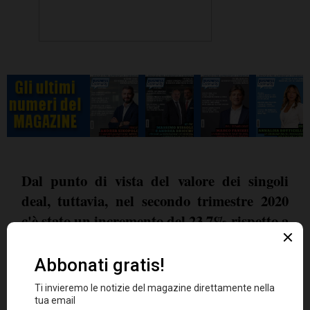
Dal punto di vista del valore dei singoli
deal, tuttavia, nel secondo trimestre 2020
c'è stato un incremento del 23.7% rispetto a
quello precedente
, confermando che il
numero delle operazioni è stato inferiore ma le
società si sono concentrate su quelle di portata
maggiore. Se si confronta il Q2 2020 con il Q2