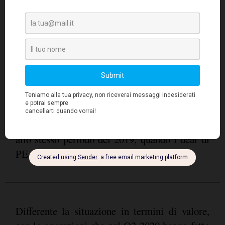
il calo delle attività
2019, invece, emerge che
di M&A, sia in termini di volume che di
valore delle operazioni,
è ancora più netto,
una riduzione, rispettivamente, del
con
54.9% e 47.1%
. Guardando alle operazioni
Private Equity
realizzate nel settore del
,
il 27.8% del
emerge che queste rappresentano
totale nel Q1 2020 e il 30.4% del Q2 2020
,
un incremento che si riscontra anche rispetto
allo stesso periodo del 2019, quando i deal di
PE rappresentavano il 28.6% del totale.
Differente la situazione in termini di valore,