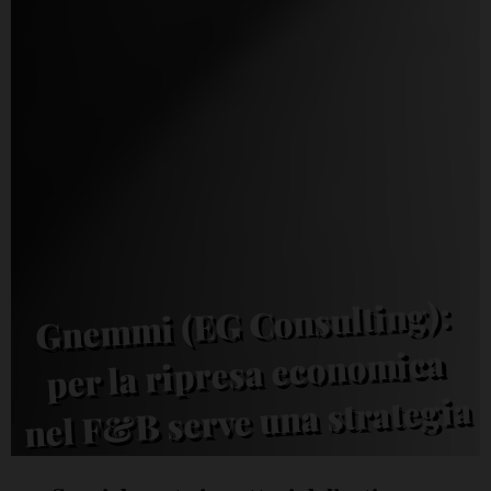
Gnemmi (EG Consulting):
per la ripresa economica
nel F&B serve una strategia