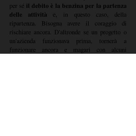
il debito è la benzina per la partenza
per sé
delle attività
e, in questo caso, della
ripartenza. Bisogna avere il coraggio di
rischiare ancora. D'altronde se un progetto o
un'azienda funzionava prima, tornerà a
funzionare ancora e magari con alcuni
accorgimenti funzionerà ancora meglio.