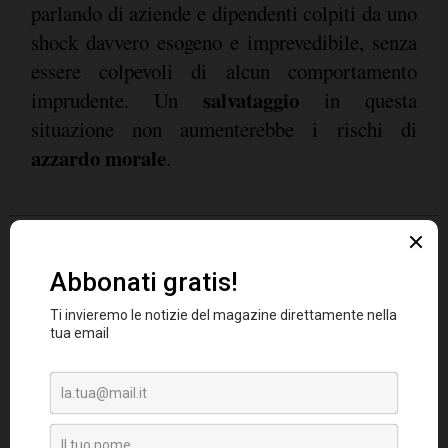
parlando di aziende e dipendenti colpiti da uno
shock davvero esogeno e imprevedibile, senza
essere colpevoli di alcun comportamento
salvataggio
imprudente. Un
in questa
situazione non aumenterebbe i rischi di
azzardo morale
.
se la
E non riesco a credere di dirlo, ma
situazione peggiora in modo significativo,
potrebbe essere il momento di avviare un
programma di reddito base universale
(UBI) limitato nel tempo; non sarebbe un vero
UBI, perché sarebbe limitato nel tempo, ma
uno scenario peggiore, a mio avviso,