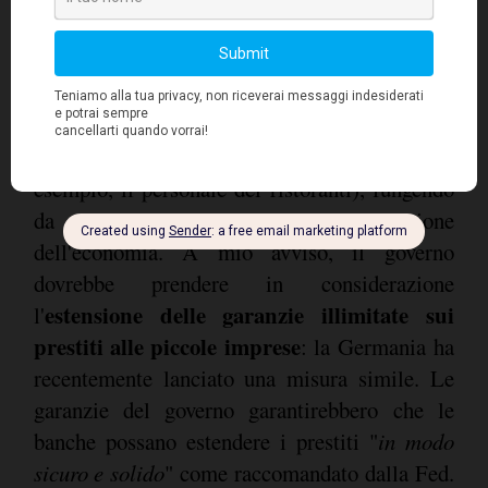
giustificherebbe una misura generale di
sostegno al reddito, rinunciando al targeting e
alla verifica dei mezzi per motivi di rapidità
sicurezza ai redditi ai
d'azione. Ciò offrirebbe
lavoratori nelle posizioni più precarie
(ad
esempio, il personale dei ristoranti), fungendo
da ponte verso la normalizzazione
dell'economia. A mio avviso, il governo
dovrebbe prendere in considerazione
estensione delle garanzie illimitate sui
l'
prestiti alle piccole imprese
: la Germania ha
recentemente lanciato una misura simile. Le
garanzie del governo garantirebbero che le
banche possano estendere i prestiti "
in modo
sicuro e solido
" come raccomandato dalla Fed.