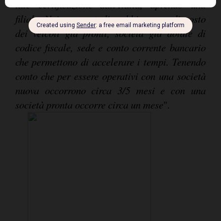
tale certificazione dall'Italia, aprendo una
filiale. Noi, come studio, abbiamo predisposto
dei veicoli già pronti, società già dotate di
codice fiscale, sede e conto corrente bancario
che permettono di accelerare i tempi. Tenendo
conto che per essere operativi con una società
nuova occorrono circa 3/5 mesi e con una
società pronta occorre circa un mese
".