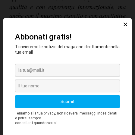
qualità e con esperienza internazionale, ma
anche con il massimo rispetto e con aspettative
di competitività e complessità estrema
",
Guarnera
aggiunge
. "
Una società italiana che
voglia accedere ad appalti in Brasile, si deve
adeguatamente strutturare, al fine di potersi
presentare con le proprie ?certificazioni
tecniche' necessarie, dal momento che questi
requisiti non vengono trasferiti
automaticamente quando si apre una società
nel Paese brasiliano. Per esempio, un'impresa
di costruzioni italiana che partecipa a un
subappalto in Brasile, rivolto a imprese che
abbiano già realizzato almeno 200km di
autostrade in un unico contratto, può trasferire