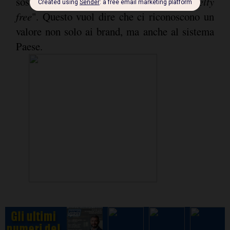
sostenibilità, prodotti "
conflict and cruelty
free
". Questo vuol dire che ci riconoscono un
valore non solo ai brand, ma anche al sistema
Paese.