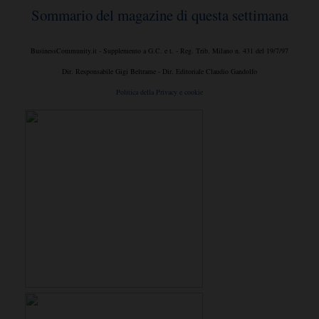
Sommario del magazine di questa settimana
BusinessCommunity.it - Supplemento a G.C. e t. - Reg. Trib. Milano n. 431 del 19/7/97
Dir. Responsabile Gigi Beltrame - Dir. Editoriale Claudio Gandolfo
Politica della Privacy e cookie