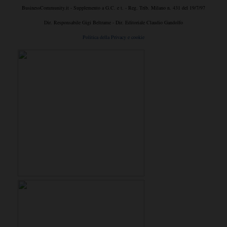
BusinessCommunity.it - Supplemento a G.C. e t. - Reg. Trib. Milano n. 431 del 19/7/97
Dir. Responsabile Gigi Beltrame - Dir. Editoriale Claudio Gandolfo
Politica della Privacy e cookie