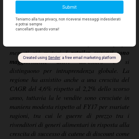
aziende), Regno Unito (14) e Francia (12)
.
"
La spinta globale caratterizza le aziende
europee, che operano in media in 18,3 Paesi
contro i 10,8 presidiati nella Top 250. Spinti
dalla ricerca di crescita al di fuori dei propri
i retailer europei sono
mercati già maturi,
maggiormente attivi all'estero
e si
distinguono per intraprendenza globale. La
regione ha assistito anche a una crescita del
CAGR del 4,6% rispetto al 2,2% dello scorso
anno, tuttavia la le vendite sono cresciute in
maniera modesta rispetto al FY17 per svariate
ragioni, tra cui le guerre di prezzo tra i
rivenditori di generi alimentari in risposta alla
crescita di successo di catene di discount come