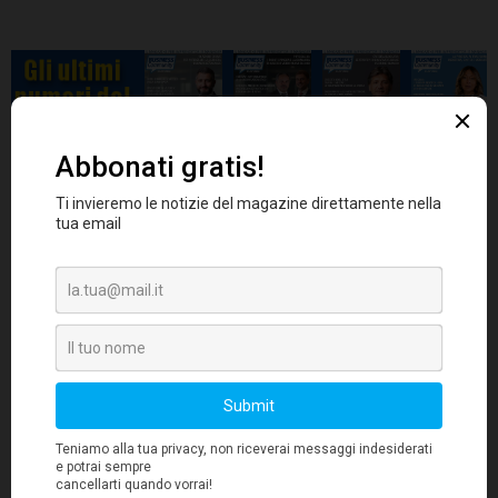
Se si confronta Bitcoin con le valute fiat come
la sterlina o il dollaro USA e, allargando lo
sguardo, l'oro, la cripto-valuta si classifica ad
un ottimo livello per ciò che concerne le
capacità di scambio e deposito, pur
mantenendo le sue qualità d'indipendenza. In
Bretton Woods
un mondo post
, in cui la
politica delle banche centrali è stata intaccata
dai sospetti, si sta facendo strada una soluzione