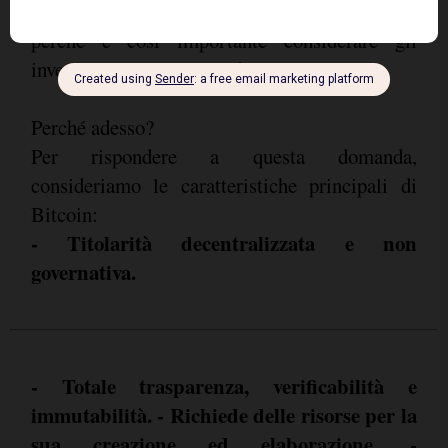
che ancora viene vista con sospetto. Quindi
perché è così importante considerare gli
investimenti in Bitcoin adesso?
Perché adesso?
Per rispondere a questa domanda,
consideriamo le caratteristiche principali di
Bitcoin:
- Titolarità decentralizzata e non
governativa.
- Totale trasparenza, verificabilità e
immutabilità. - Richiede delle risorse per la
sua creazione ed elaborazione. -