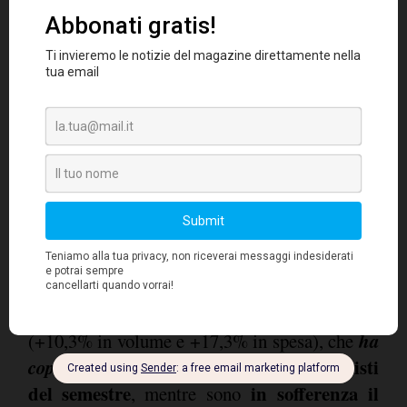
la produzione è scesa del -2,3% in
dettaglio,
volume
, dato che nelle aziende più piccole del
campione intervistato (sotto i 15 milioni di
fatturato) si attesta sul -4,5%, mentre sul piano
consumi interni l'unico comparto in
dei
salute è quello delle scarpe
sportive/sneakers
(+0,8% quantità e +2,9% in
calo sensibile delle
valore), a fronte di un
calzature "classiche"
per uomo e donna
(rispettivamente del -9,5% e del -8,3% in
volume). Per quanto riguarda i canali di
continua l'incremento dell'online
vendita,
ha
(+10,3% in volume e +17,3% in spesa), che
coperto
l'11% in quantità del totale acquisti
del semestre
in sofferenza il
, mentre sono