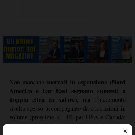
mercati in espansione (Nord
Non mancano
America e Far East segnano aumenti a
doppia cifra in valore),
ma l'incremento
risulta spesso accompagnato da contrazioni in
volume (prossime al -4% per USA e Canada;
più contenute, -1,1%, per i Paesi dell'Estremo
Oriente, con il Giappone in affanno). Nel