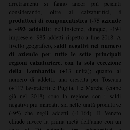
arretramenti si fanno ancor più pesanti
i
considerando, oltre ai calzaturifici,
produttori di componentistica (-75 aziende
e -493 addetti)
: nell'insieme, dunque, -194
imprese e -985 addetti rispetto a fine 2018. A
saldi negativi nel numero
livello geografico,
di aziende per tutte le sette principali
regioni calzaturiere, con la sola eccezione
della Lombardia
(+13 unità); quanto al
numero di addetti, una crescita per Toscana
(+117 lavoratori) e Puglia. Le Marche (come
già nel 2018) sono la regione con i saldi
negativi più marcati, sia nelle unità produttive
(-95) che negli addetti (-1.164). Il Veneto
chiude invece la prima metà dell'anno con un
calo di 30 aziende, tra calzaturifici e