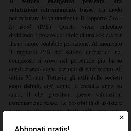
Il settore energetico presenta ora
valutazioni estremamente basse
. Un modo
per misurare le valutazioni è il rapporto
Price
to Book
(P/B). Questo viene calcolato
dividendo il prezzo del titolo di una società per
il suo valore contabile per azione. Al momento
il rapporto P/B del settore energetico nel
complesso si trova nel percentile più basso
considerando come periodo di riferimento gli
gli utili delle società
ultimi 30 anni. Tuttavia,
sono deboli
, così come la crescita anno su
anno, il che giustifica queste valutazioni
estremamente basse. Le possibilità di assistere
a un miglioramento degli utili non sono
promettenti e gli investitori vogliono investire
in società che abbiano prospettive positive per