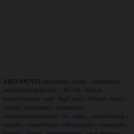
ARGOMENTI:
marketing
-
retail
-
ecommerce
-
intelligenza artificiale
-
AI
-
IA
-
digital
transformation
-
pmi
-
high yield
-
bitcoin
-
bond
-
startup
-
pagamenti
-
formazione
-
internazionalizzazione
-
hr
-
m&a
-
smartworking
-
security
-
immobiliare
-
obbligazioni
-
commodity
-
petrolio
-
brexit
-
manifatturiero
-
sport business
-