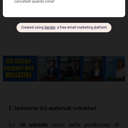
L'industria dei materiali refrattari
34 aziende
Le
attive nella produzione di