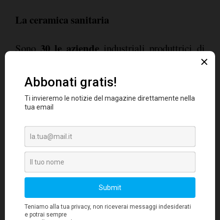
La ceramica sanitaria
30 le aziende
Sono
industriali produttrici di
ceramica sanitaria in Italia, 27 delle quali
distretto di Civita Castellana
localizzate nel
(Viterbo)
. L'occupazione nazionale è pari a
2.743 dipendenti
, che ha realizzato una
Il
produzione pari a 3,9 milioni di pezzi.
fatturato è di 336,4 milioni di euro
, con
vendite sui diversi mercati esteri pari a 151
milioni di euro (45% del totale).