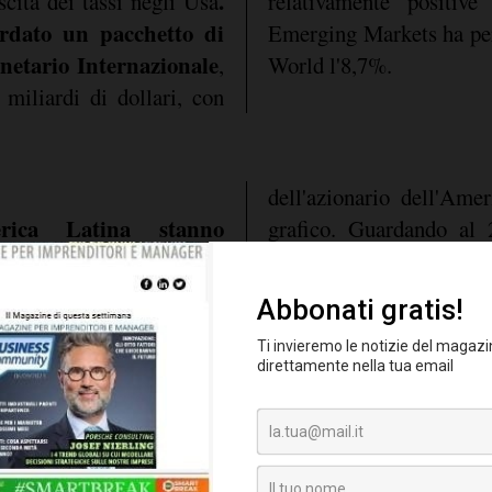
.
scita dei tassi negli Usa
relativamente positiv
rdato un pacchetto di
Emerging Markets ha per
netario Internazionale
,
World l'8,7%.
miliardi di dollari, con
dell'azionario dell'Ame
rica Latina stanno
grafico. Guardando al 
Paesi dell'America 
attenzione.
a economica in America
est'anno, guidato dalla
in Brasile
, principale
L'accelerazione della
rebbe essere modesta, ma
to a quella globale, in