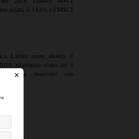
e nel 2018: l'Indice MSCI
so infatti il 14,6% e l'MSCI
rica Latina, come mostra il
2019, riteniamo siano sei i
Latina da osservare con