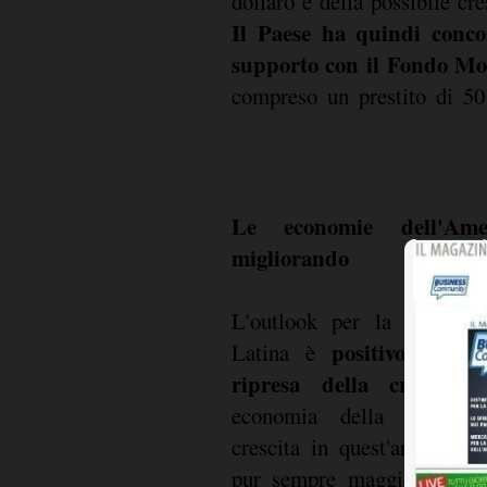
dollaro e della possibile cre
Il Paese ha quindi conco
supporto con il Fondo Mo
compreso un prestito di 50 
Le economie dell'Ame
migliorando
L'outlook per la crescit
positivo
Latina è
per qu
ripresa della crescita 
economia della regione. 
crescita in quest'area pot
pur sempre maggiore rispet