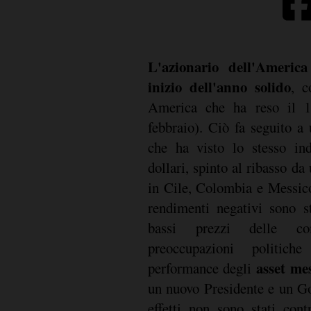
L'azionario dell'Americ
inizio dell'anno solido
, c
America che ha reso il 1
febbraio). Ciò fa seguito a
che ha visto lo stesso in
dollari, spinto al ribasso da
in Cile, Colombia e Messico
rendimenti negativi sono st
bassi prezzi delle co
preoccupazioni politich
asset me
performance degli
un nuovo Presidente e un Go
effetti non sono stati cont