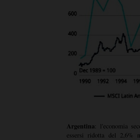
Argentina
: l'economia se
agricolo e dal calo
essersi ridotta del 2,6% 
migliorare i salari reali. Anc