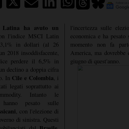
a Latina ha avuto un
l'incertezza sulle elezi
on l'indice MSCI Latin
economica e ha pesato s
3,1% in dollari (al 26
momento non fa part
 un 2018 insoddisfacente,
America, ma dovrebbe e
dice perdere il 6,5% in
giugno di quest'anno.
 un declino a doppia cifra
Cile e Colombia
. In
, i
ati legati soprattutto ai
mmodity. Intanto le
e hanno pesato sulle
ssicani
, con l'elezione di
verno di sinistra. Questi
Brasile
robilanciati dal
,