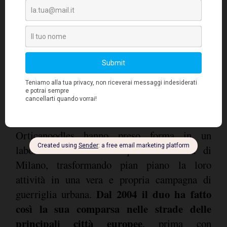
un centinaio di persone con disabilità e giovani
provenienti da contesti difficili. Sono certo che
tutti i partecipanti siano orgogliosi di aver
preso parte alla realizzazione di un simile
progetto".
Orticanoodles è lo pseudonimo di due
street artist italiani, Wally e Alita
. Gli
Orticanoodles hanno preso forma in un
laboratorio situato nel quartiere Ortica di
Milano, trasformando pian piano la loro
attività in una vera e propria campagna di
Dal 2004 il duo ha fatto
guerriglia urbana.
così la sua comparsa nelle strade delle
principali città europee
, prima con