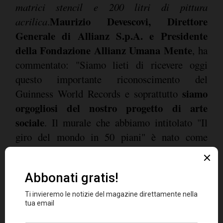
matrici stencil e 200 litri di pittura
Maurizio Devescovi, Direttore
acrilica
.
Generale di Allianz S.p.A. e Presidente
della Fondazione Allianz Umana Mente
, ha
commentato: "Siamo lieti di ricevere oggi
questo importante riconoscimento del
siamo
Guinness World Records e soprattutto
orgogliosi del nostro progetto di arte
sociale
. Il murale che abbiamo intitolato "Il
giro del mondo in 50 piani" è nato come
un'iniziativa volta a favorire l'inclusione
sociale
grazie al veicolo privilegiato della
forma artistica della street art, coinvolgendo in
quattro mesi, grazie alla nostra Fondazione,
circa 700 dipendenti del nostro Gruppo e oltre