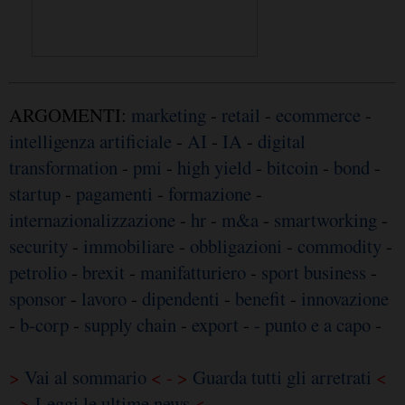
ARGOMENTI:
marketing
-
retail
-
ecommerce
-
intelligenza artificiale
-
AI
-
IA
-
digital
transformation
-
pmi
-
high yield
-
bitcoin
-
bond
-
startup
-
pagamenti
-
formazione
-
internazionalizzazione
-
hr
-
m&a
-
smartworking
-
security
-
immobiliare
-
obbligazioni
-
commodity
-
petrolio
-
brexit
-
manifatturiero
-
sport business
-
sponsor
-
lavoro
-
dipendenti
-
benefit
-
innovazione
-
b-corp
-
supply chain
-
export
-
- punto e a capo
-
>
Vai al sommario
< - >
Guarda tutti gli arretrati
<
- >
Leggi le ultime news
<