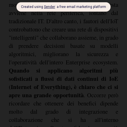
monitorare l'attività dei dispositivi se questa
avviene nella rete periferica, lontano dal
tradizionale IT. D'altro canto, i fautori dell'IoT
controbattono che creare una rete di dispositivi
"intelligenti" che collaborano assieme, in grado
di prendere decisioni basate su modelli
algoritmici, migliorano la sicurezza e
l'operatività dell'intero Enterprise ecosystem.
Quando si applicano algoritmi più
sofisticati a flussi di dati continui di IoE
(Internet of Everything), è chiaro che ci si
apre una grande opportunità
. Occorre però
ricordare che ottenere dei benefici dipende
molto dal grado di integrazione e
collaborazione che si ha all'interno