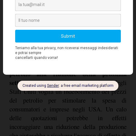
La posizione irrealistica di Trump
Data la rinnovata importanza del petrolio per
si potrebbe
l'economia degli Stati Uniti,
pensare che le autorità statunitensi
accoglierebbero con favore prezzi elevati e
stabili
Donald Trump sta invece esortando
.
l'OPEC a non tagliare la produzione di
petrolio alla riunione della prossima
settimana
. Sembra che il Presidente degli
Stati Uniti voglia un indebolimento dei prezzi
del petrolio per stimolare la spesa di
consumatori e imprese negli USA. Un calo
delle quotazioni potrebbe in effetti
incoraggiare una riduzione della produzione
che aiuterebbe a risolvere l'eccesso di offerta di