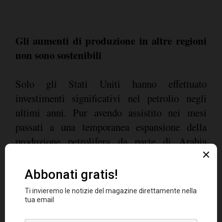
Gli aumenti di produzione in altre regioni
non sono sostenibili
Solo gli Stati Uniti hanno effettuato
investimenti significativi nel petrolio negli
ultimi anni. Pur avendo assistito nei mesi
passati a una temporanea espansione della
produzione petrolifera da parte di Arabia
dubitiamo
Saudita, Russia, Libia e Nigeria,
che queste fonti rimarranno stabili senza
nuovi investimenti
. Inoltre, il mondo deve fare
i conti con il calo dell'offerta proveniente da
Venezuela e Iran.