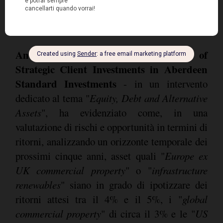
Andrew McCaffery - Global Head of
Strategic Client Investments in Aberdeen
Standard Investments
- in un intervento
dedicato al tema "
Equity, Debt and Alternative
Assets
", ha evidenziato come, in una
valutazione di rischi e opportunità in termini di
ritorni, analizzando un orizzonte temporale dei
prossimi cinque anni, asset quali "
Europe ex
UK commercial property
" o "
infrastructure
renewables
" siano in grado di ipotizzare dei
ritorni attesi tra il 4% e il 5%, i "
global
commercial property
" di circa il 3% e le "
US