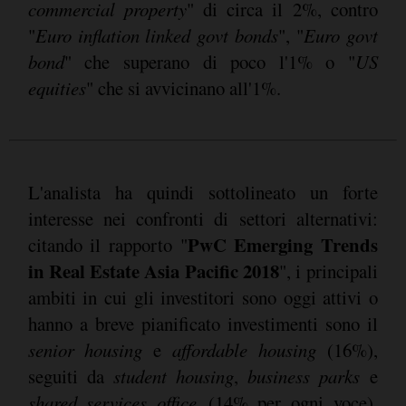
commercial property
" di circa il 2%, contro
"
Euro inflation linked govt bonds
", "
Euro govt
bond
" che superano di poco l'1% o "
US
equities
" che si avvicinano all'1%.
L'analista ha quindi sottolineato un forte
interesse nei confronti di settori alternativi:
PwC Emerging Trends
citando il rapporto "
in Real Estate Asia Pacific 2018
", i principali
ambiti in cui gli investitori sono oggi attivi o
hanno a breve pianificato investimenti sono il
senior housing
e
affordable housing
(16%),
seguiti da
student housing
,
business parks
e
shared services office
(14% per ogni voce),