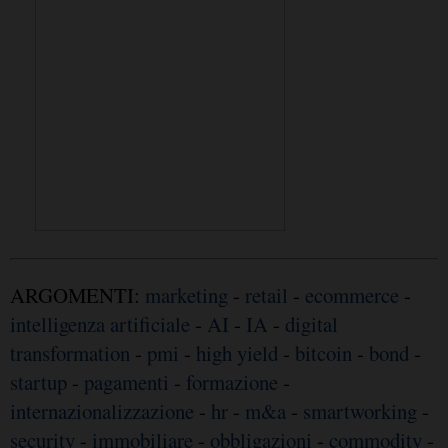
ARGOMENTI:
marketing
-
retail
-
ecommerce
-
intelligenza artificiale
-
AI
-
IA
-
digital
transformation
-
pmi
-
high yield
-
bitcoin
-
bond
-
startup
-
pagamenti
-
formazione
-
internazionalizzazione
-
hr
-
m&a
-
smartworking
-
security
-
immobiliare
-
obbligazioni
-
commodity
-