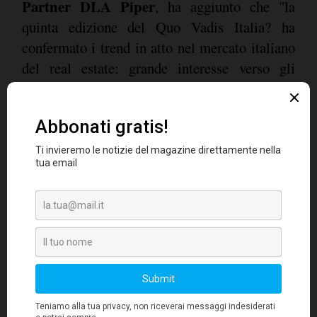
Partner DLA Piper
, ha aggiunto che "la
quinta edizione del Quo Vadis Italia? ha
confermato i trend in atto nel mercato italiano
del real estate: grande interesse verso gli
investimenti immobiliari in Italia, nonostante
gli effetti potenziali della situazione politica,
considerato che l'asset class si conferma
adeguata per coloro che abbiano interessi di
medio lungo periodo. Molto interessante
notare, come accanto a tradizionali categorie,
come quello degli uffici, stia raccogliendo
sempre più interesse quello della logistica,
anche alla luce dei veloci cambiamenti sulla
catena distributiva con l'arrivo di nuovi player
e della crescente presenza dei giganti dell'e-
commerce.