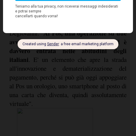
accelerare i processi di pagamento. "Questo è
un grande risultato per noi di Mastercard che
per primi le abbiamo utilizzate", ha concluso
Al Pos, una operazione su due
Degiovanni. "
avviene già in modalità contactless ed è
davvero entrata nelle abitudini degli
italiani
. E' un elemento che apre la strada
all'innovazione e dematerializzazione del
pagamento, perché si può già oggi appoggiare
al Pos un orologio, uno smartphone al posto di
una carta che diventa, quindi assolutamente
virtuale".