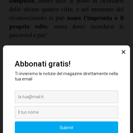
computer,
molto utile al posto di ricordarsi
delle ultime quattro cifre, e nel momento del
usare l'impronta o il
riconoscimento si può
proprio volto
, senza dover ricordarsi le
password e pin".
Le carte contactless valgono il 50% delle
transazioni
In questi giorni è stato dichiarato che
un'operazione su due effettuata ad un Pos
avviene in modalità contactless. E' interessante
notare quanto il negozio fisico, in questo
contesto, si avvantaggi dell'innovazione per