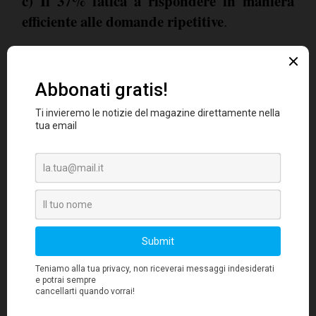
c) Il 37% fatica a rispondere in maniera
efficiente alle domande ripetitive
.
L'intelligenza artificiale reinventerà
l'engagement con i clienti
L'AI permetterà alle aziende di rispondere a
più domande in maniera più efficace, di
anticipare e agire in base alle esigenze del
cliente:
- Il 59% delle aziende vuole estendere il
range di domande supportate da VCA e
chatbot;
- Il 47% afferma che l'AI permetterà alle
operazioni di customer service di diventare
più efficienti;