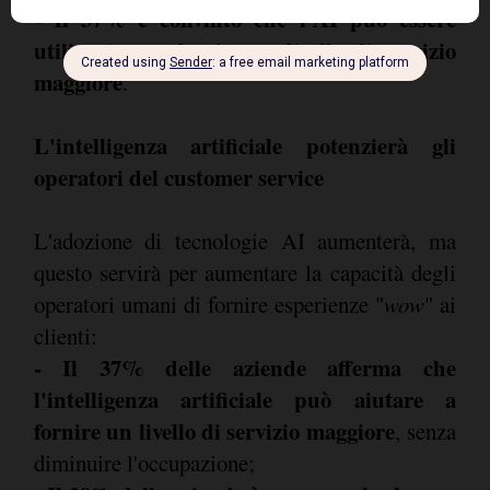
- Il 37% è convinto che l'AI può essere
utilizzata per fornire un livello di servizio
maggiore
.
L'intelligenza artificiale potenzierà gli
operatori del customer service
L'adozione di tecnologie AI aumenterà, ma
questo servirà per aumentare la capacità degli
operatori umani di fornire esperienze "
wow
" ai
clienti:
- Il 37% delle aziende afferma che
l'intelligenza artificiale può aiutare a
fornire un livello di servizio maggiore
, senza
diminuire l'occupazione;