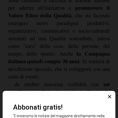
promuovere il
per aderire all'iniziativa e
Valore Etico della Qualità
, che sta facendo
emergere nuovi paradigmi produttivi,
organizzativi, comunicativi e socio-culturali
orientati ad una Qualità sostenibile, intesa
come "cura" delle cose, delle persone, del
la Campagna
tempo, dello spazio. Anche
italiana quindi compie 30 anni
. Si tratterà di
un'edizione speciale, che si svilupperà con una
serie di eventi:
un
- da ottobre massima visibilità con
manifesto condiviso da centinaia di aziende
italiane
, che sarà pubblicato su quotidiani e
riviste ed esposto in maxi affissioni;
- costante visibilità nel circuito (web site e