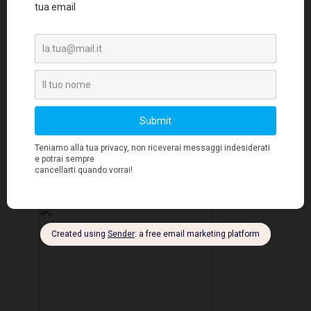
social web);
Convegni e workshop con la testimonianza
-
di casi aziendali di successo e metodologie
efficaci,
che rappresentano opportunità di
arricchimento e sensibilizzazione. I temi che
Il
saranno dibattuti in questa edizione sono:
Valore Etico della Qualità, Cross Cultural
Competition, 10 anni di Lean, Quality 4.0
.
.